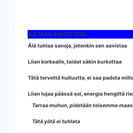
AJETAAN AAVEET POIS
Älä tuhlaa sanoja, jotenkin sen aavistaa
Liian korkealle, taidat säkin kurkottaa
Tätä tervettä hulluutta, ei saa padota mil
Liian lujaa päässä soi, energia hengiltä ri
Tarraa muhun, pidetään toisemme maa
Tätä yötä ei tuhlata