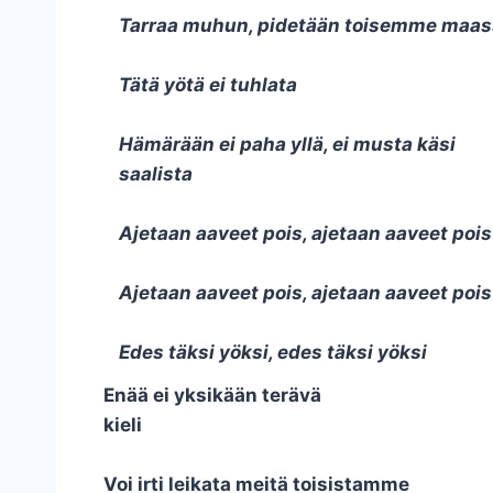
Tarraa muhun, pidetään toisemme maa
Tätä yötä ei tuhlata
Hämärään ei paha yllä, ei musta käsi
saalista
Ajetaan aaveet pois, ajetaan aaveet pois
Ajetaan aaveet pois, ajetaan aaveet pois
Edes täksi yöksi, edes täksi yöksi
Enää ei yksikään terävä
kieli
Voi irti leikata meitä toisistamme