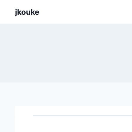
Siirry
jkouke
sisältöön