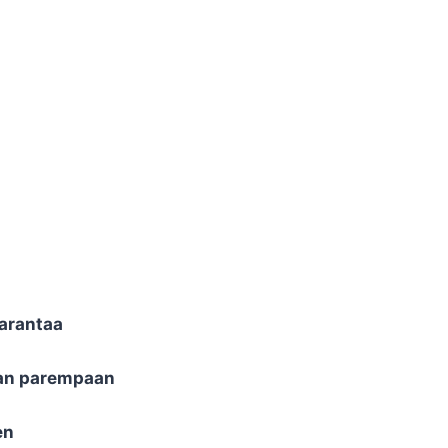
parantaa
kaan parempaan
en