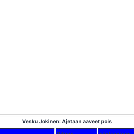
Vesku Jokinen: Ajetaan aaveet pois
Pituus
säv/san/sov