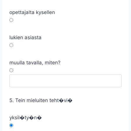
opettajalta kysellen
lukien asiasta
muulla tavalla, miten?
5. Tein mieluiten teht�vi�
yksil�ty�n�