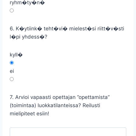
ryhm�ty�n�
6. K�ytiink� teht�vi� mielest�si riitt�v�sti
l�pi yhdess�?
kyll�
ei
7. Arvioi vapaasti opettajan ”opettamista”
(toimintaa) luokkatilanteissa? Reilusti
mielipiteet esiin!