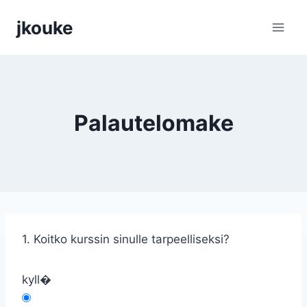
Siirry
jkouke
sisältöön
Palautelomake
1. Koitko kurssin sinulle tarpeelliseksi?
kyll�