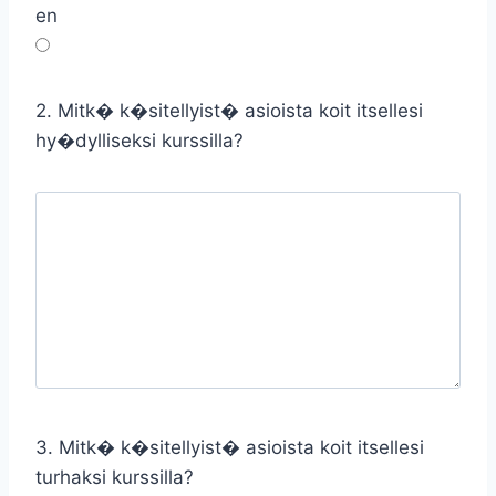
en
2. Mitk� k�sitellyist� asioista koit itsellesi
hy�dylliseksi kurssilla?
3. Mitk� k�sitellyist� asioista koit itsellesi
turhaksi kurssilla?