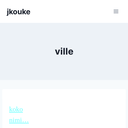
Siirry
jkouke
sisältöön
ville
koko
nimi…