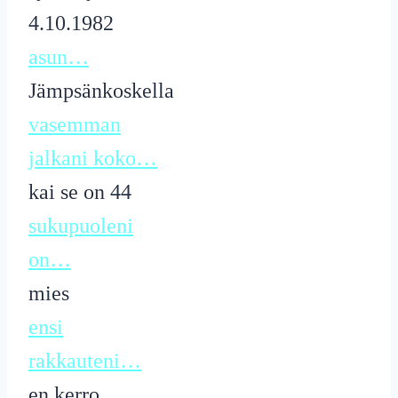
4.10.1982
asun…
Jämpsänkoskella
vasemman
jalkani koko…
kai se on 44
sukupuoleni
on…
mies
ensi
rakkauteni…
en kerro