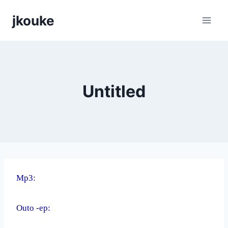
Siirry
jkouke
sisältöön
Untitled
Mp3:
Outo -ep: