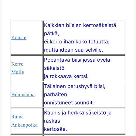
Kaikkien biisien kertosäkeistä
pätkä,
Kooste
ei kerro ihan koko totuutta,
mutta idean saa selville.
Popahtava biisi jossa ovela
Kerro
säkeistö
Mulle
ja rokkaava kertsi.
Tällainen perushyvä biisi,
parhaiten
Huomenna
onnistuneet soundit.
Kaunis ja herkkä säkeistö ja
Ruma
raskas
Ankanpoika
kertosäe.