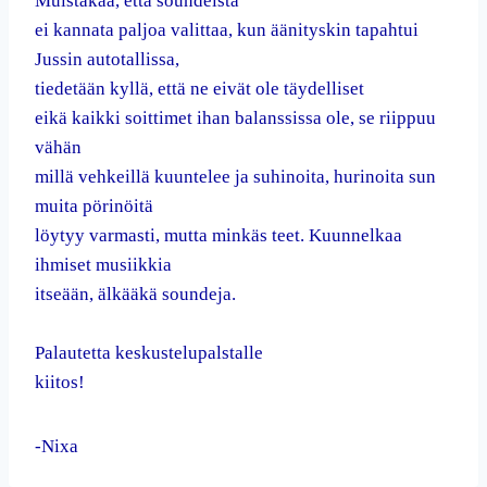
Muistakaa, että soundeista
ei kannata paljoa valittaa, kun äänityskin tapahtui
Jussin autotallissa,
tiedetään kyllä, että ne eivät ole täydelliset
eikä kaikki soittimet ihan balanssissa ole, se riippuu
vähän
millä vehkeillä kuuntelee ja suhinoita, hurinoita sun
muita pörinöitä
löytyy varmasti, mutta minkäs teet. Kuunnelkaa
ihmiset musiikkia
itseään, älkääkä soundeja.
Palautetta keskustelupalstalle
kiitos!
-Nixa