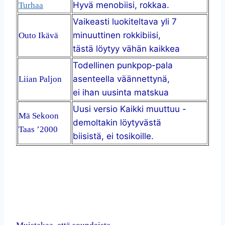
Hyvä menobiisi, rokkaa.
Turhaa
Vaikeasti luokiteltava yli 7
minuuttinen rokkibiisi,
Outo Ikävä
tästä löytyy vähän kaikkea
Todellinen punkpop-pala
asenteella väännettynä,
Liian Paljon
ei ihan uusinta matskua
Uusi versio Kaikki muuttuu -
Mä Sekoon
demoltakin löytyvästä
Taas ’2000
biisistä, ei tosikoille.