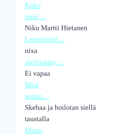
Koko
nimi…
Niku Martti Hietanen
Lempinimi…
nixa
siviilisääty…
Ei vapaa
Mitä
soitan…
Skebaa ja hoilotan siellä
taustalla
Miten