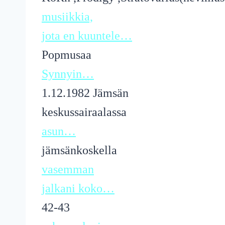
musiikkia,
jota en kuuntele…
Popmusaa
Synnyin…
1.12.1982 Jämsän
keskussairaalassa
asun…
jämsänkoskella
vasemman
jalkani koko…
42-43