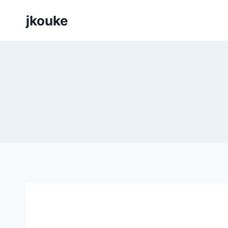
Siirry
jkouke
sisältöön