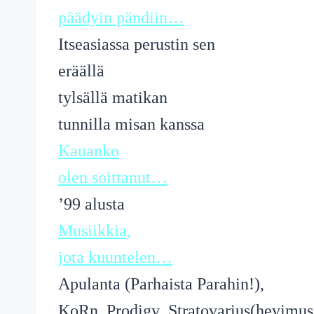
päädyin pändiin…
Itseasiassa perustin sen
eräällä
tylsällä matikan
tunnilla misan kanssa
Kauanko
olen soittanut…
’99 alusta
Musiikkia,
jota kuuntelen…
Apulanta (Parhaista Parahin!),
KoRn ,Prodigy ,Stratovarius(hevimus