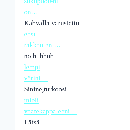
sukupuoleni
on…
Kahvalla varustettu
ensi
rakkauteni…
no huhhuh
lempi
värini…
Sinine,turkoosi
mieli
vaatekappaleeni…
Lätsä