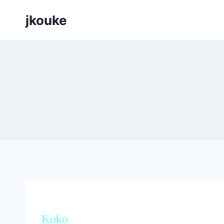
Siirry
jkouke
sisältöön
Koko