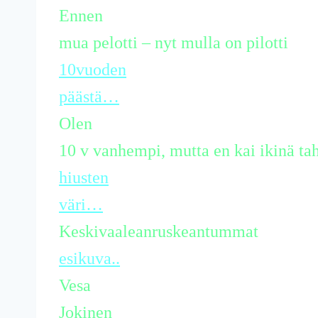
Ennen
mua pelotti – nyt mulla on pilotti
10vuoden
päästä…
Olen
10 v vanhempi, mutta en kai ikinä ta
hiusten
väri…
Keskivaaleanruskeantummat
esikuva..
Vesa
Jokinen