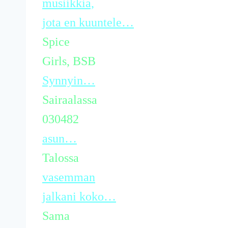
musiikkia,
jota en kuuntele…
Spice
Girls, BSB
Synnyin…
Sairaalassa
030482
asun…
Talossa
vasemman
jalkani koko…
Sama