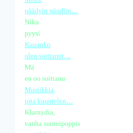
päädyin pändiin…
Niku
pyysi
Kauanko
olen soittanut…
Mä
en oo soittanu
Musiikkia,
jota kuuntelen…
Klamydia,
vanha suomipoppis