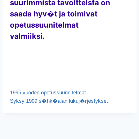
suurimmista tavoitteista on
saada hyv�t ja toimivat
opetussuunitelmat
valmiiksi.
1995 vuoden opetussuunnitelmat
Syksy 1999 s�hk�alan lukuj�rjestykset