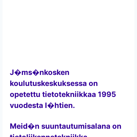
J�ms�nkosken
koulutuskeskuksessa on
opetettu tietotekniikkaa 1995
vuodesta l�htien.
Meid�n suuntautumisalana on