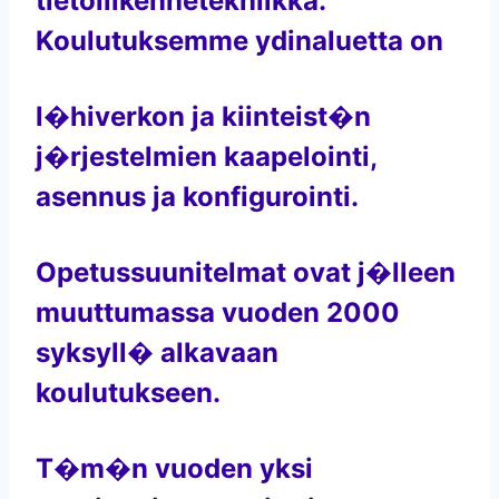
tietoliikennetekniikka.
Koulutuksemme ydinaluetta on
l�hiverkon ja kiinteist�n
j�rjestelmien kaapelointi,
asennus ja konfigurointi.
Opetussuunitelmat ovat j�lleen
muuttumassa vuoden 2000
syksyll� alkavaan
koulutukseen.
T�m�n vuoden yksi