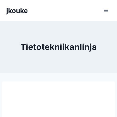
Siirry
jkouke
sisältöön
Tietotekniikanlinja