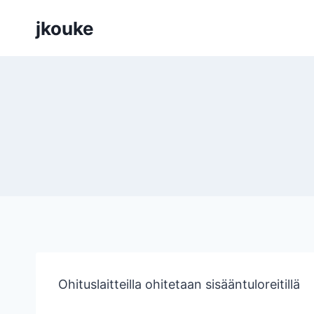
Siirry
jkouke
sisältöön
Ohituslaitteilla ohitetaan sisääntuloreitillä