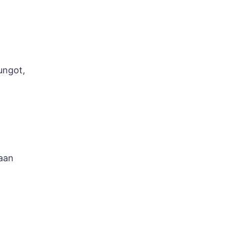
rungot,
aan