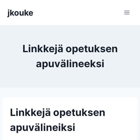
Siirry
jkouke
sisältöön
Linkkejä opetuksen
apuvälineeksi
Linkkejä opetuksen
apuvälineiksi