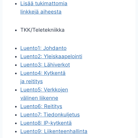
Lisää tukimattomia
linkkejä aiheesta
TKK/Teletekniikka
Luento1: Johdanto
Luento2: Yleiskaapelointi
Luento3: Lähiverkot
Luento4: Kytkentä
ja reititys
Luento5: Verkkojen
välinen liikenne
Luento6: Reititys
Luento7: Tiedonkuljetus
Luento8: IP-kytkentä
Luento9: Liikenteenhallinta