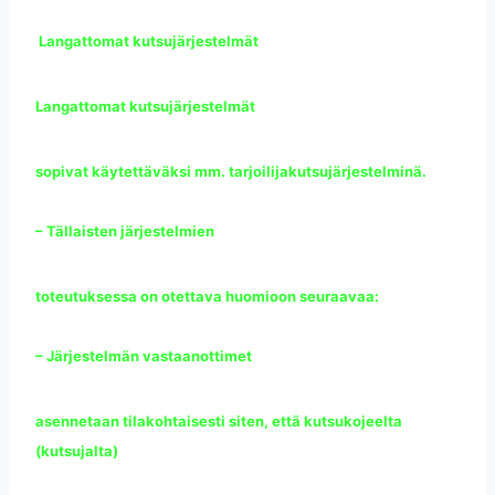
Langattomat kutsujärjestelmät
Langattomat kutsujärjestelmät
sopivat käytettäväksi mm. tarjoilijakutsujärjestelminä.
– Tällaisten järjestelmien
toteutuksessa on otettava huomioon seuraavaa:
– Järjestelmän vastaanottimet
asennetaan tilakohtaisesti siten, että kutsukojeelta
(kutsujalta)