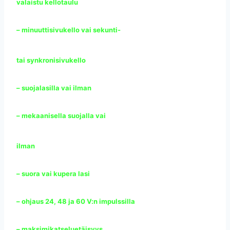
valaistu kellotaulu
– minuuttisivukello vai sekunti-
tai synkronisivukello
– suojalasilla vai ilman
– mekaanisella suojalla vai
ilman
– suora vai kupera lasi
– ohjaus 24, 48 ja 60 V:n impulssilla
– maksimikatseluetäisyys