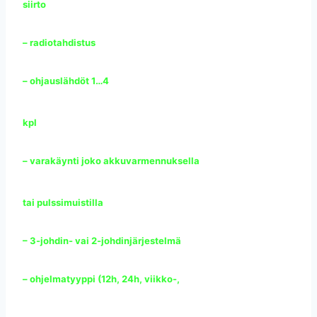
siirto
– radiotahdistus
– ohjauslähdöt 1…4
kpl
– varakäynti joko akkuvarmennuksella
tai pulssimuistilla
– 3-johdin- vai 2-johdinjärjestelmä
– ohjelmatyyppi (12h, 24h, viikko-,