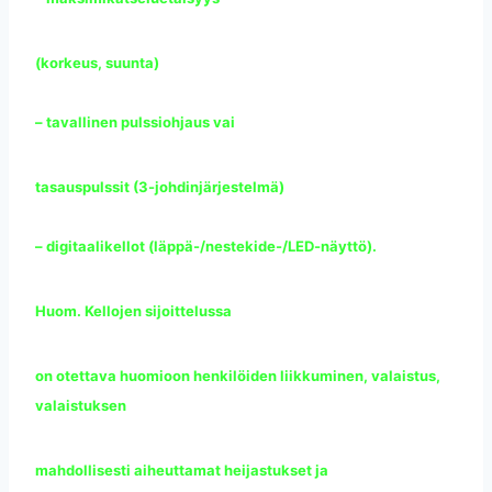
(korkeus, suunta)
– tavallinen pulssiohjaus vai
tasauspulssit (3-johdinjärjestelmä)
– digitaalikellot (läppä-/nestekide-/LED-näyttö).
Huom. Kellojen sijoittelussa
on otettava huomioon henkilöiden liikkuminen, valaistus,
valaistuksen
mahdollisesti aiheuttamat heijastukset ja