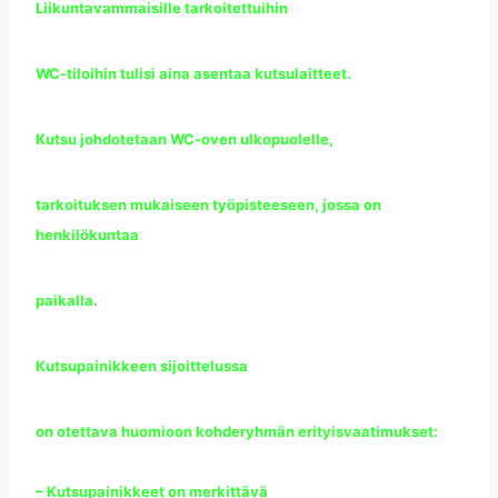
Liikuntavammaisille tarkoitettuihin
WC-tiloihin tulisi aina asentaa kutsulaitteet.
Kutsu johdotetaan WC-oven ulkopuolelle,
tarkoituksen mukaiseen työpisteeseen, jossa on
henkilökuntaa
paikalla.
Kutsupainikkeen sijoittelussa
on otettava huomioon kohderyhmän erityisvaatimukset:
– Kutsupainikkeet on merkittävä