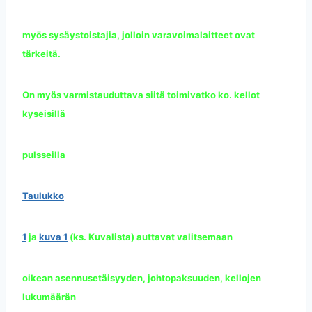
myös sysäystoistajia, jolloin varavoimalaitteet ovat
tärkeitä.
On myös varmistauduttava siitä toimivatko ko. kellot
kyseisillä
pulsseilla
Taulukko
1
ja
kuva 1
(ks. Kuvalista) auttavat valitsemaan
oikean asennusetäisyyden, johtopaksuuden, kellojen
lukumäärän