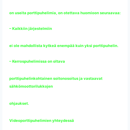
on useita porttipuhelimia, on otettava huomioon seuraavaa:
– Kaikkiin järjestelmiin
ei ole mahdollista kytkeä enempää kuin yksi porttipuhelin.
– Kerrospuhelimissa on oltava
porttipuhelinkohtainen soitonosoitus ja vastaavat
sähkömoottorilukkojen
ohjaukset.
Videoporttipuhelimien yhteydessä