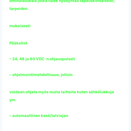
ominaisuuksia jotka tulee hyödyntää tapauskohtaisesti,
tarpeiden
mukaisesti:
Pääkellot
– 24, 48 ja 60 VDC :n ohjauspulssit
– ohjelmointimahdollisuus, jolloin
voidaan ohjata myös muita laitteita kuten sähkölukkoja
ym.
– automaattinen kesä/talviajan