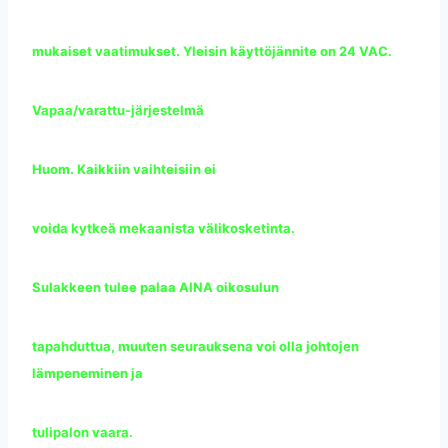
mukaiset vaatimukset. Yleisin käyttöjännite on 24 VAC.
Vapaa/varattu-järjestelmä
Huom. Kaikkiin vaihteisiin ei
voida kytkeä mekaanista välikosketinta.
Sulakkeen tulee palaa AINA oikosulun
tapahduttua, muuten seurauksena voi olla johtojen
lämpeneminen ja
tulipalon vaara.