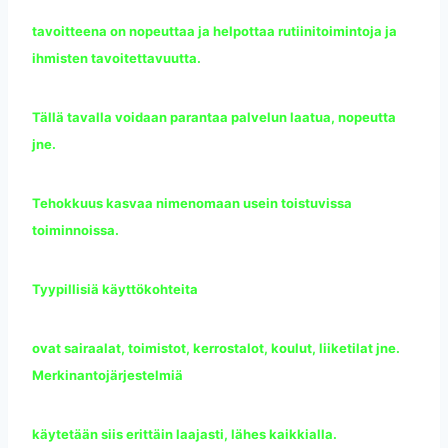
tavoitteena on nopeuttaa ja helpottaa rutiinitoimintoja ja
ihmisten tavoitettavuutta.
Tällä tavalla voidaan parantaa palvelun laatua, nopeutta
jne.
Tehokkuus kasvaa nimenomaan usein toistuvissa
toiminnoissa.
Tyypillisiä käyttökohteita
ovat sairaalat, toimistot, kerrostalot, koulut, liiketilat jne.
Merkinantojärjestelmiä
käytetään siis erittäin laajasti, lähes kaikkialla.