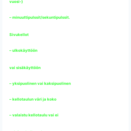
vuosi-)
– minuuttipulssit/sekuntipulssit.
Sivukellot
– ulkokäyttöön
vai sisäkäyttöön
– yksipuolinen vai kaksipuolinen
– kellotaulun väri ja koko
– valaistu kellotaulu vai ei