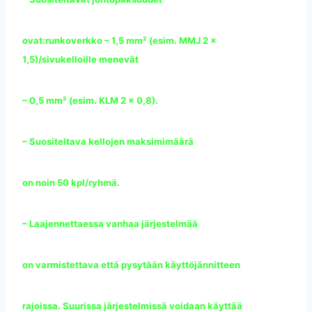
ovat:runkoverkko – 1,5 mm² (esim. MMJ 2 x
1,5)/sivukelloille menevät
– 0,5 mm² (esim. KLM 2 x 0,8).
– Suositeltava kellojen maksimimäärä
on noin 50 kpl/ryhmä.
– Laajennettaessa vanhaa järjestelmää
on varmistettava että pysytään käyttöjännitteen
rajoissa. Suurissa järjestelmissä voidaan käyttää