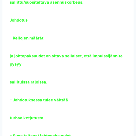
sallittu/suositeltava asennuskorkeus.
Johdotus
– Kellojen määrät
ja johtopaksuudet on oltava sellaiset, että impulssijännite
pysyy
sallituissa rajoissa.
– Johdotuksessa tulee välttää
turhaa ketjutusta.
– Suositeltavat johtopaksuudet