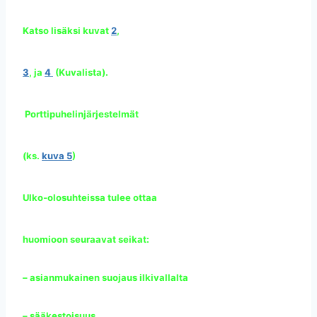
Katso lisäksi kuvat
2
,
3
, ja
4
(Kuvalista).
Porttipuhelinjärjestelmät
(ks.
kuva 5
)
Ulko-olosuhteissa tulee ottaa
huomioon seuraavat seikat:
– asianmukainen suojaus ilkivallalta
– sääkestoisuus