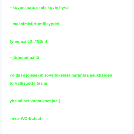
– kuvan laatu ei ole kovin hyvä
– maksimisiirtoetäisyydet
(yleensä 50…100m)
– järjestelmällä
voidaan joissakin sovelluksissa parantaa asukkaiden
turvallisuutta (esim.
yksinäiset vanhukset jne.).
Inva-WC-kutsut