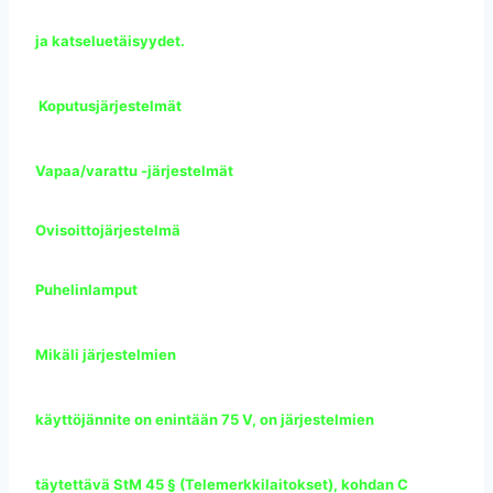
ja katseluetäisyydet.
Koputusjärjestelmät
Vapaa/varattu -järjestelmät
Ovisoittojärjestelmä
Puhelinlamput
Mikäli järjestelmien
käyttöjännite on enintään 75 V, on järjestelmien
täytettävä StM 45 § (Telemerkkilaitokset), kohdan C