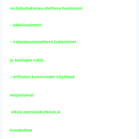
on toteutuksissa otettava huomioon:
– sääolosuhteet
– valaistusolosuhteet (valaisimet
ja auringon valo)
– erillisten kameroiden käytössä
heijastumat
oikea asennuskorkeus ja
kuvakulma