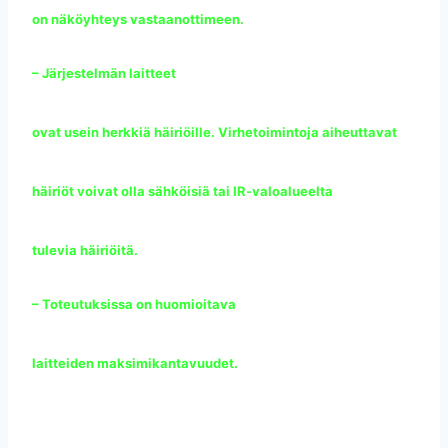
on näköyhteys vastaanottimeen.
– Järjestelmän laitteet
ovat usein herkkiä häiriöille. Virhetoimintoja aiheuttavat
häiriöt voivat olla sähköisiä tai IR-valoalueelta
tulevia häiriöitä.
– Toteutuksissa on huomioitava
laitteiden maksimikantavuudet.