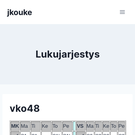
Siirry
jkouke
sisältöön
Lukujarjestys
vko48
MK
Ma
Ti
Ke
To
Pe
VS
Ma
Ti
Ke
To
Pe