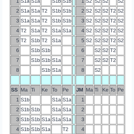
1
S1a
S1a
S1b
S1b
1
S2
S2
S2
S2
2
S1a
S1a
T2
S1b
S1b
2
S2
S2
S2
T2
S2
3
S1a
S1a
T2
S1b
S1b
3
S2
S2
S2
T2
S2
4
T2
S1a
T2
S1a
S1a
4
S2
S2
S2
T2
S2
5
T2
S1b
T2
S1a
5
S2
S2
S2
T2
S2
6
S1b
S1b
6
S2
S2
T2
7
S1b
S1b
S1a
7
S2
S2
T2
8
S1b
S1a
8
S2
SS
Ma
Ti
Ke
To
Pe
JM
Ma
Ti
Ke
To
Pe
1
S1b
S1a
S1a
1
2
S1b
S1b
S1a
S1a
2
3
S1b
S1b
S1a
S1a
S1a
3
4
S1b
S1b
S1a
T2
4