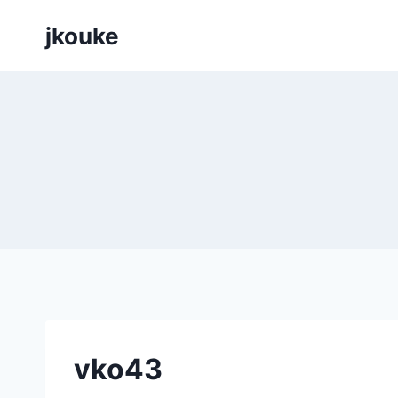
Siirry
jkouke
sisältöön
vko43