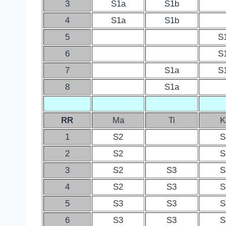
3
S1a
S1b
4
S1a
S1b
5
S
6
S
7
S1a
S
8
S1a
RR
Ma
Ti
K
1
S2
S
2
S2
S
3
S2
S3
S
4
S2
S3
S
5
S3
S3
S
6
S3
S3
S