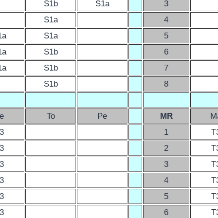
S1b
S1a
3
S1a
4
1a
S1a
5
1a
S1b
6
1a
S1b
7
S1b
8
e
To
Pe
MR
M
3
1
T
3
2
T
3
3
T
3
4
T
3
5
T
3
6
T