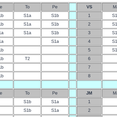
e
To
Pe
VS
M
1b
S1a
S1b
1
S
1b
S1a
S1b
2
S
1a
S1a
S1b
3
S
1a
S1a
4
S
1b
5
S
1b
T2
6
1b
7
1b
8
e
To
Pe
JM
M
S1b
S1a
1
S1b
S1a
2