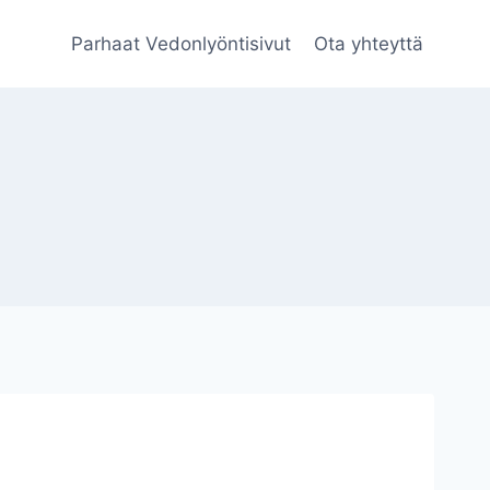
Parhaat Vedonlyöntisivut
Ota yhteyttä