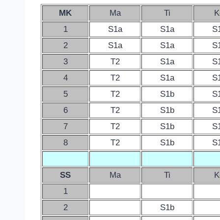
MK
Ma
Ti
K
1
S1a
S1a
S
2
S1a
S1a
S
3
T2
S1a
S
4
T2
S1a
S
5
T2
S1b
S
6
T2
S1b
S
7
T2
S1b
S
8
T2
S1b
S
SS
Ma
Ti
K
1
2
S1b