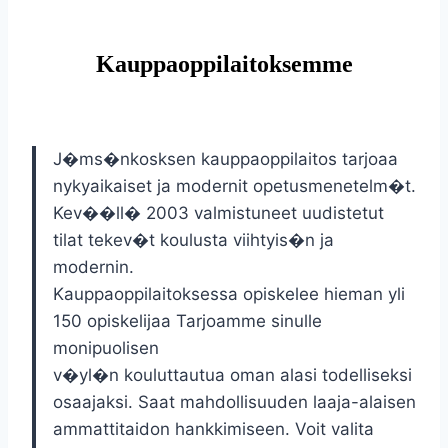
Kauppaoppilaitoksemme
J�ms�nkosksen kauppaoppilaitos tarjoaa
nykyaikaiset ja modernit opetusmenetelm�t.
Kev��ll� 2003 valmistuneet uudistetut
tilat tekev�t koulusta viihtyis�n ja
modernin.
Kauppaoppilaitoksessa opiskelee hieman yli
150 opiskelijaa Tarjoamme sinulle
monipuolisen
v�yl�n kouluttautua oman alasi todelliseksi
osaajaksi. Saat mahdollisuuden laaja-alaisen
ammattitaidon hankkimiseen. Voit valita