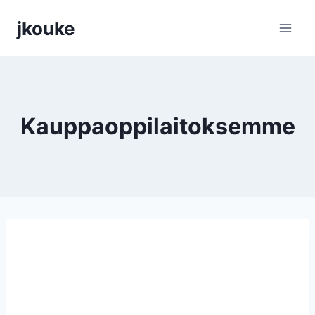
Siirry
jkouke
sisältöön
Kauppaoppilaitoksemme