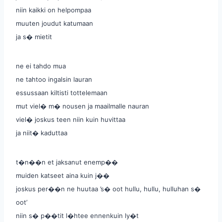
niin kaikki on helpompaa
muuten joudut katumaan
ja s� mietit
ne ei tahdo mua
ne tahtoo ingalsin lauran
essussaan kiltisti tottelemaan
mut viel� m� nousen ja maailmalle nauran
viel� joskus teen niin kuin huvittaa
ja niit� kaduttaa
t�n��n et jaksanut enemp��
muiden katseet aina kuin j��
joskus per��n ne huutaa ’s� oot hullu, hullu, hulluhan s�
oot’
niin s� p��tit l�htee ennenkuin ly�t