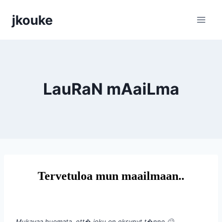
Siirry
jkouke
sisältöön
LauRaN mAaiLma
Tervetuloa mun maailmaan..
Mukavaa huomata, ett� joku on eksynyt t�nne 🙂