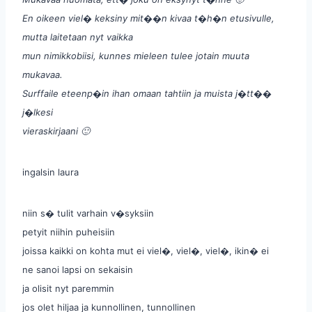
En oikeen viel� keksiny mit��n kivaa t�h�n etusivulle,
mutta laitetaan nyt vaikka
mun nimikkobiisi, kunnes mieleen tulee jotain muuta
mukavaa.
Surffaile eteenp�in ihan omaan tahtiin ja muista j�tt��
j�lkesi
vieraskirjaani 🙂
ingalsin laura
niin s� tulit varhain v�syksiin
petyit niihin puheisiin
joissa kaikki on kohta mut ei viel�, viel�, viel�, ikin� ei
ne sanoi lapsi on sekaisin
ja olisit nyt paremmin
jos olet hiljaa ja kunnollinen, tunnollinen