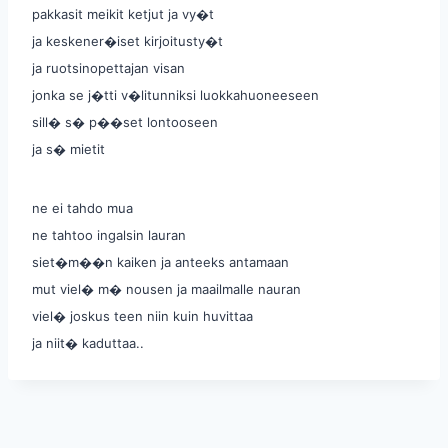
pakkasit meikit ketjut ja vy�t
ja keskener�iset kirjoitusty�t
ja ruotsinopettajan visan
jonka se j�tti v�litunniksi luokkahuoneeseen
sill� s� p��set lontooseen
ja s� mietit
ne ei tahdo mua
ne tahtoo ingalsin lauran
siet�m��n kaiken ja anteeks antamaan
mut viel� m� nousen ja maailmalle nauran
viel� joskus teen niin kuin huvittaa
ja niit� kaduttaa..