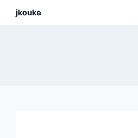
Siirry
jkouke
sisältöön