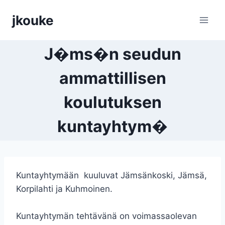
Siirry
jkouke
sisältöön
J�ms�n seudun
ammattillisen
koulutuksen
kuntayhtym�
Kuntayhtymään kuuluvat Jämsänkoski, Jämsä,
Korpilahti ja Kuhmoinen.
Kuntayhtymän tehtävänä on voimassaolevan