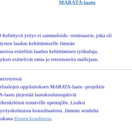
MARATA-laatu
 Kehittyvä yritys ei sammaloidu -seminaarin, joka oli
itysten laadun kehittämiselle Jämsän
arissa esiteltiin laadun kehittämisen työkaluja,
ykset esittelivät omia jo toteutuneita mallejaan.
teistyössä
elualojen oppilaitoksen MARATA-laatu -projektin
laatu järjestää laatukoulutuspäiviä
kihenkilöinä toimiville opettajille. Lisäksi
 yrityskohtaista konsultaatiota. Jämsän seudulta
 mukana
Elosen konditoria
.