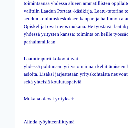
toimintaansa yhdessä alueen ammatillisten oppilait
valittiin Laadun Portaat -käsikirja. Laatu-tutorina 
seudun koulutuskeskuksen kaupan ja hallinnon alan
Opiskelijat ovat myös mukana. He työstävät laatu
yhdessä yritysten kanssa; toiminta on heille työssä
parhaimmillaan.
Laatutimpurit kokoontuvat
yhdessä pohtimaan yritystoiminnan kehittämiseen li
asioita. Lisäksi järjestetään yrityskohtaista neuvon
sekä yhteisiä koulutuspäiviä.
Mukana olevat yritykset:
Alinda työyhteenliittymä