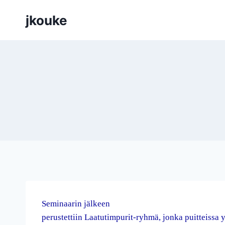
Siirry
jkouke
sisältöön
Seminaarin jälkeen
perustettiin Laatutimpurit-ryhmä, jonka puitteissa y