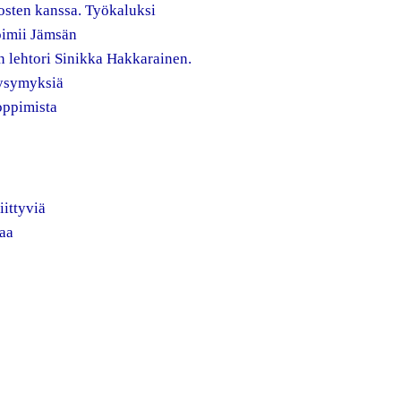
osten kanssa. Työkaluksi
toimii Jämsän
 lehtori Sinikka Hakkarainen.
kysymyksiä
oppimista
ittyviä
taa