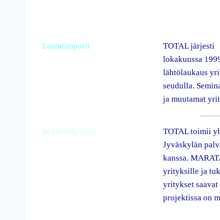
Laatutimpurit
TOTAL järjesti
lokakuussa 1999
lähtölaukaus yr
seudulla. Semina
ja muutamat yrit
MARATA-laatu
TOTAL toimii yh
Jyväskylän palv
kanssa. MARATA-
yrityksille ja tu
yritykset saavat
projektissa on