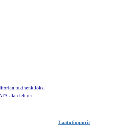
itorian tukihenkilöksi
TA-alan lehtori
Laatutimpurit