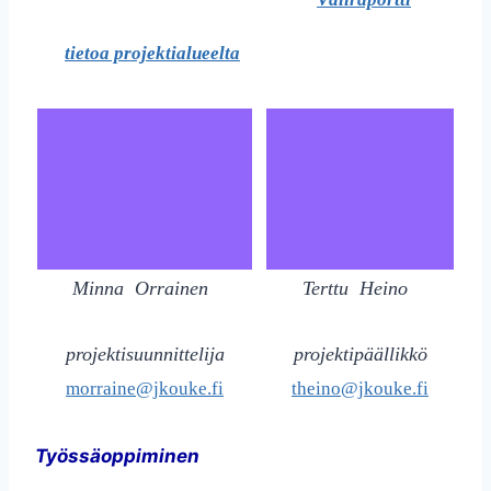
tietoa projektialueelta
Minna Orrainen
Terttu Heino
projektisuunnittelija
projektipäällikkö
morraine@jkouke.fi
theino@jkouke.fi
Työssäoppiminen