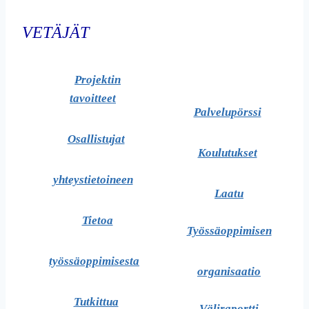
VETÄJÄT
Projektin
tavoitteet
Palvelupörssi
Osallistujat
Koulutukset
yhteystietoineen
Laatu
Tietoa
Työssäoppimisen
työssäoppimisesta
organisaatio
Tutkittua
Väliraportti