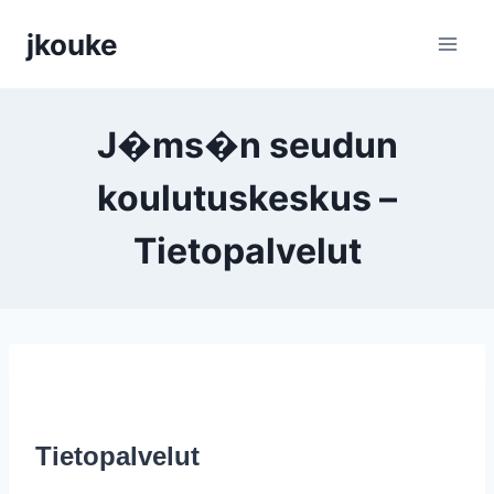
Siirry
jkouke
sisältöön
J�ms�n seudun
koulutuskeskus –
Tietopalvelut
Tietopalvelut