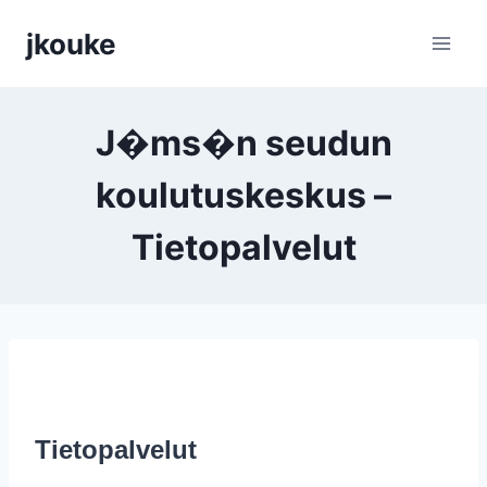
Siirry
jkouke
sisältöön
J�ms�n seudun
koulutuskeskus –
Tietopalvelut
Tietopalvelut