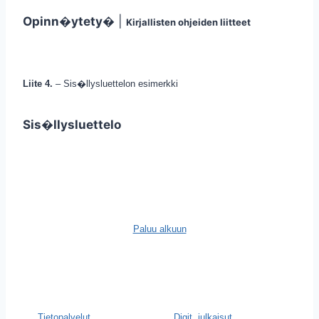
Opinn�ytety�
|
Kirjallisten ohjeiden liitteet
Liite 4.
– Sis�llysluettelon esimerkki
Sis�llysluettelo
Paluu alkuun
Tietopalvelut
Digit. julkaisut