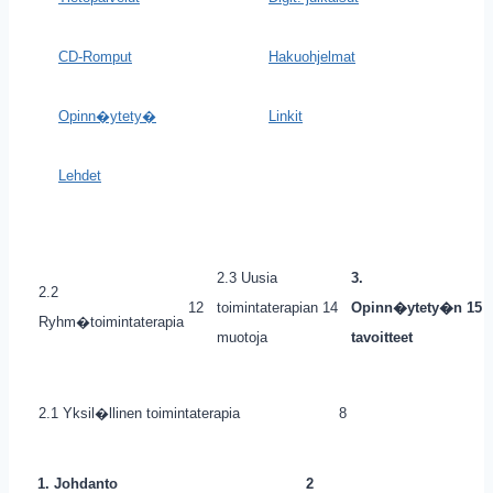
CD-Romput
Hakuohjelmat
Opinn�ytety�
Linkit
Lehdet
2.3 Uusia
3.
2.2
12
toimintaterapian
14
Opinn�ytety�n
15
Ryhm�toimintaterapia
muotoja
tavoitteet
2.1 Yksil�llinen toimintaterapia
8
1. Johdanto
2