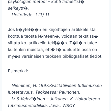
psykologian metodi – kohti tieteellist�
selkeytt�.
Hoitotiede. 1 (3) 11.
Jos k�ytet��n eri kirjoittajien artikkeleista
koottua teosta l�hteen�, voidaan tekstiss�
viitata ko. artikkelin tekij��n. T�ll�in tulee
kuitenkin muistaa, ett� l�hdeluettelossa on
my�s varsinaisen teoksen bibliografiset tiedot.
Esimerkki:
Nieminen, H. 1997.Kvalitatiivisen tutkimuksen
luotettavuus. Teoksessa: Paunonen,
M & Vehvil�inen – Julkunen, K. Hoitotieteen
tutkimusmetodiikka. Juva.. WSOY.