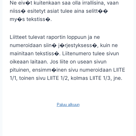
Ne eiv�t kuitenkaan saa olla irrallisina, vaan
niiss� esitetyt asiat tulee aina selitt��
my�s tekstiss�.
Liitteet tulevat raportin loppuun ja ne
numeroidaan siin� j�rjestyksess�, kuin ne
mainitaan tekstiss�. Liitenumero tulee sivun
oikeaan laitaan. Jos liite on usean sivun
pituinen, ensimm�inen sivu numeroidaan LIITE
1/1, toinen sivu LIITE 1/2, kolmas LIITE 1/3, jne.
Paluu alkuun