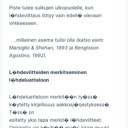
Piste tulee sulkujen ulkopuolelle, kun
l�hdeviittaus liittyy vain edell� olevaan
virkkeeseen.
..millainen asema tulisi olla (katso esim:
Marsiglio & Shehan, 1993 ja Bengtsson
Agostino, 1992).
L�hdeviitteiden merkitseminen
l�hdeluetteloon
L�hdeluetteloon merkit��n ty�ss�
k�ytetty kirjallisuus aakkosj�rjestyksess�.
T�ss� on
esitetty yksi tapa merkit� l�hdeviitteet.
Opiskelija voi k�ytt�� my�s jotain muuta