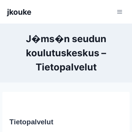
Siirry
jkouke
sisältöön
J�ms�n seudun
koulutuskeskus –
Tietopalvelut
Tietopalvelut