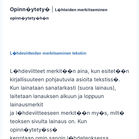
Opinn�ytety�
|
L�hteiden merkitseminen
opinn�ytety�h�n
L�hdeviitteiden merkitseminen tekstiin
L�hdeviitteet merkit��n aina, kun esitet��n
kirjallisuuteen pohjautuvia asioita tekstiss�.
Kun lainataan sanatarkasti (suora lainaus),
laitetaan lanauksen alkuun ja loppuun
lainausmerkit
ja l�hdeviitteeseen merkit��n my�s, milt�
teoksen sivulta lainaus on. Kun
opinn�ytety�ss�
kerrotaan omin sanoin l�hdeteoksessa