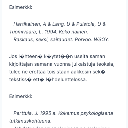
Esimerkki:
Hartikainen, A & Lang, U & Puistola, U &
Tuomivaara, L. 1994. Koko nainen.
Raskaus, seksi, sairaudet. Porvoo. WSOY.
Jos l�hteen� k�ytet��n useita saman
kirjoittajan samana vuonna julkaistuja teoksia,
tulee ne erottaa toisistaan aakkosin sek�
tekstiss� ett� l�hdeluettelossa.
Esimerkki:
Perttula, J. 1995 a. Kokemus psykologisena
tutkimuskohteena.