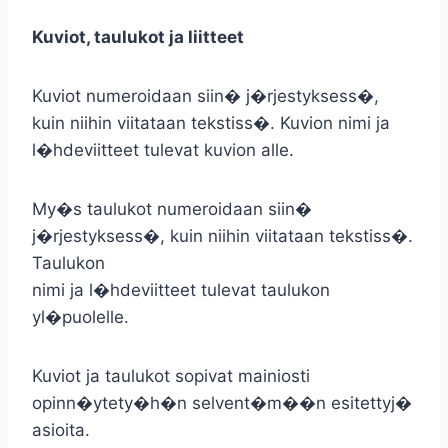
Kuviot, taulukot ja liitteet
Kuviot numeroidaan siin� j�rjestyksess�,
kuin niihin viitataan tekstiss�. Kuvion nimi ja
l�hdeviitteet tulevat kuvion alle.
My�s taulukot numeroidaan siin�
j�rjestyksess�, kuin niihin viitataan tekstiss�.
Taulukon
nimi ja l�hdeviitteet tulevat taulukon
yl�puolelle.
Kuviot ja taulukot sopivat mainiosti
opinn�ytety�h�n selvent�m��n esitettyj�
asioita.