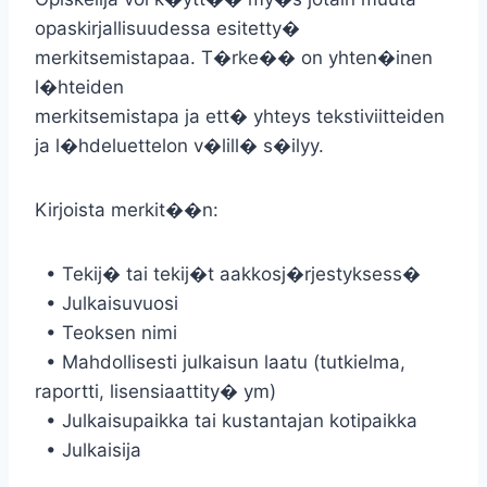
opaskirjallisuudessa esitetty�
merkitsemistapaa. T�rke�� on yhten�inen
l�hteiden
merkitsemistapa ja ett� yhteys tekstiviitteiden
ja l�hdeluettelon v�lill� s�ilyy.
Kirjoista merkit��n:
• Tekij� tai tekij�t aakkosj�rjestyksess�
• Julkaisuvuosi
• Teoksen nimi
• Mahdollisesti julkaisun laatu (tutkielma,
raportti, lisensiaattity� ym)
• Julkaisupaikka tai kustantajan kotipaikka
• Julkaisija