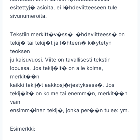
esitettyj� asioita, ei l�hdeviitteeseen tule
sivunumeroita.
Tekstiin merkitt�v�ss� l�hdeviitteess� on
tekij� tai tekij�t ja l�hteen� k�ytetyn
teoksen
julkaisuvuosi. Viite on tavallisesti tekstin
lopussa. Jos tekij�it� on alle kolme,
merkit��n
kaikki tekij�t aakkosj�rjestyksess�. Jos
tekij�it� on kolme tai enemm�n, merkit��n
vain
ensimm�inen tekij�, jonka per��n tulee: ym.
Esimerkki: