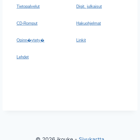
Tietopalvelut
Digit. julkaisut
CD-Romput
Hakuohjelmat
Opinn�ytety�
Linkit
Lehdet
© 2026 jkouke -
Sivukartta