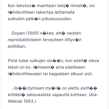
Kun tekstiss� mainitaan tekij� nimelt�, voi
l�hdeviitteen rakentaa laittamalla
sulkuihin pelk�n julkaisuvuoden.
Doylan (1995) n�kee, ett� naisten
reproduktiiviseen terveyteen liittyv�n
politiikan..
Piste tulee sulkujen sis��n, kun edell� oleva
teksti on ko. l�hteest� aina edelliseen
l�hdeviitteeseen tai kappaleen alkuun asti.
..lis��ntymisen my�t� on alettu esitt��
kritiikki� seksuaalista vapautta kohtaan. (Ala-
Nikkola 1993.)