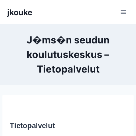
Siirry
jkouke
sisältöön
J�ms�n seudun
koulutuskeskus –
Tietopalvelut
Tietopalvelut