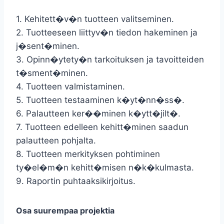
1. Kehitett�v�n tuotteen valitseminen.
2. Tuotteeseen liittyv�n tiedon hakeminen ja
j�sent�minen.
3. Opinn�ytety�n tarkoituksen ja tavoitteiden
t�sment�minen.
4. Tuotteen valmistaminen.
5. Tuotteen testaaminen k�yt�nn�ss�.
6. Palautteen ker��minen k�ytt�jilt�.
7. Tuotteen edelleen kehitt�minen saadun
palautteen pohjalta.
8. Tuotteen merkityksen pohtiminen
ty�el�m�n kehitt�misen n�k�kulmasta.
9. Raportin puhtaaksikirjoitus.
Osa suurempaa projektia