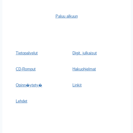
Paluu alkuun
Tietopalvelut
Digit. julkaisut
CD-Romput
Hakuohjelmat
Opinn�ytety�
Linkit
Lehdet