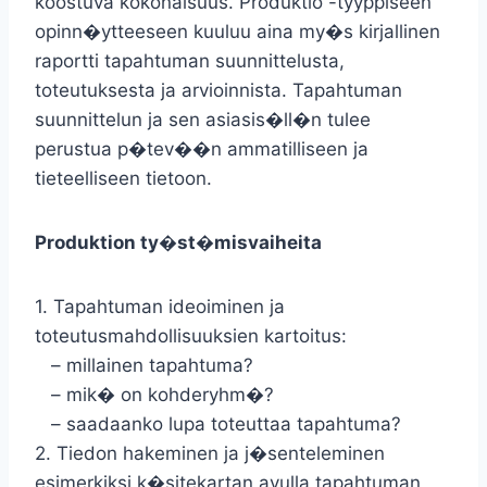
koostuva kokonaisuus. Produktio -tyyppiseen
opinn�ytteeseen kuuluu aina my�s kirjallinen
raportti tapahtuman suunnittelusta,
toteutuksesta ja arvioinnista. Tapahtuman
suunnittelun ja sen asiasis�ll�n tulee
perustua p�tev��n ammatilliseen ja
tieteelliseen tietoon.
Produktion ty�st�misvaiheita
1. Tapahtuman ideoiminen ja
toteutusmahdollisuuksien kartoitus:
– millainen tapahtuma?
– mik� on kohderyhm�?
– saadaanko lupa toteuttaa tapahtuma?
2. Tiedon hakeminen ja j�senteleminen
esimerkiksi k�sitekartan avulla tapahtuman