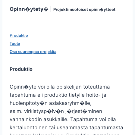
Opinn�ytety�
|
Projektimuotoiset opinn�ytteet
Produktio
Tuote
Osa suurempaa projektia
Produktio
Opinn�yte voi olla opiskelijan toteuttama
tapahtuma eli produktio tietylle hoito- ja
huolenpitoty�n asiakasryhm�lle,
esim. virkistysp�iv�n j�rjest�minen
vanhainkodin asukkaille. Tapahtuma voi olla
kertaluontoinen tai useammasta tapahtumasta