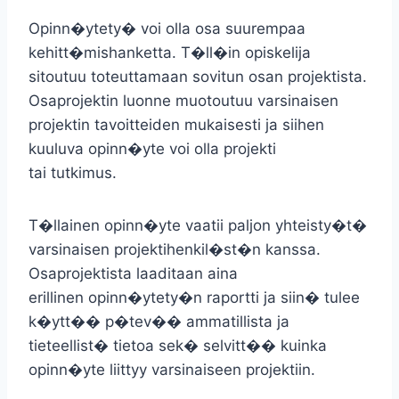
Opinn�ytety� voi olla osa suurempaa
kehitt�mishanketta. T�ll�in opiskelija
sitoutuu toteuttamaan sovitun osan projektista.
Osaprojektin luonne muotoutuu varsinaisen
projektin tavoitteiden mukaisesti ja siihen
kuuluva opinn�yte voi olla projekti
tai tutkimus.
T�llainen opinn�yte vaatii paljon yhteisty�t�
varsinaisen projektihenkil�st�n kanssa.
Osaprojektista laaditaan aina
erillinen opinn�ytety�n raportti ja siin� tulee
k�ytt�� p�tev�� ammatillista ja
tieteellist� tietoa sek� selvitt�� kuinka
opinn�yte liittyy varsinaiseen projektiin.