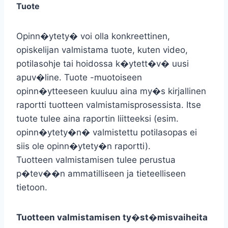
Tuote
Opinn�ytety� voi olla konkreettinen,
opiskelijan valmistama tuote, kuten video,
potilasohje tai hoidossa k�ytett�v� uusi
apuv�line. Tuote -muotoiseen
opinn�ytteeseen kuuluu aina my�s kirjallinen
raportti tuotteen valmistamisprosessista. Itse
tuote tulee aina raportin liitteeksi (esim.
opinn�ytety�n� valmistettu potilasopas ei
siis ole opinn�ytety�n raportti).
Tuotteen valmistamisen tulee perustua
p�tev��n ammatilliseen ja tieteelliseen
tietoon.
Tuotteen valmistamisen ty�st�misvaiheita