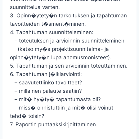
suunnittelua varten.
3. Opinn�ytety�n tarkoituksen ja tapahtuman
tavoitteiden t�sment�minen.
4. Tapahtuman suunnitteleminen:
– toteutuksen ja arvioinnin suunnitteleminen
(katso my�s projektisuunnitelma- ja
opinn�ytety�n lupa anomusmonisteet).
5. Tapahtuman ja sen arvioinnin toteuttaminen.
6. Tapahtuman j�lkiarviointi:
– saavutettiinko tavoitteet?
– millainen palaute saatiin?
– mit� hy�ty� tapahtumasta oli?
– miss� onnistuttiin ja mit� olisi voinut
tehd� toisin?
7. Raportin puhtaaksikirjoittaminen.