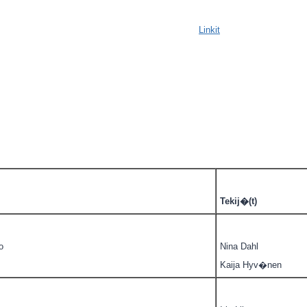
Linkit
Tekij�(t)
o
Nina Dahl
Kaija Hyv�nen