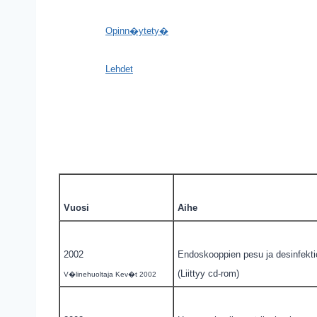
Opinn�ytety�
Lehdet
Vuosi
Aihe
2002
Endoskooppien pesu ja desinfekti
(Liittyy cd-rom)
V�linehuoltaja Kev�t 2002