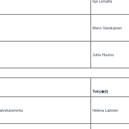
Irja Liimatta
Mervi Vainikainen
Jutta Huumo
Tekij�(t)
lvelutoiminta
Helena Laitinen