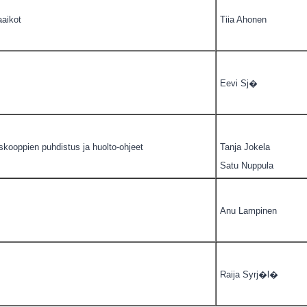
aikot
Tiia Ahonen
Eevi Sj�
kooppien puhdistus ja huolto-ohjeet
Tanja Jokela
Satu Nuppula
Anu Lampinen
Raija Syrj�l�