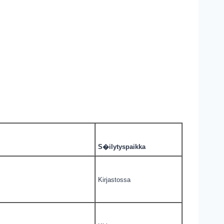
S�ilytyspaikka
Kirjastossa