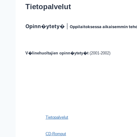
Tietopalvelut
Opinn�ytety�
|
Oppilaitoksessa aikaisemmin teh
V�linehuoltajien opinn�ytety�t
(2001-2002)
Tietopalvelut
CD-Romput