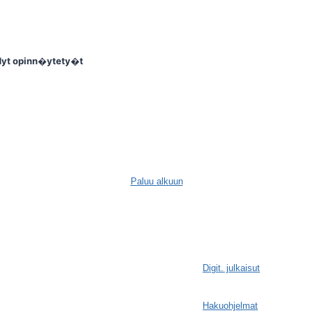
dyt opinn�ytety�t
Paluu alkuun
Digit. julkaisut
Hakuohjelmat