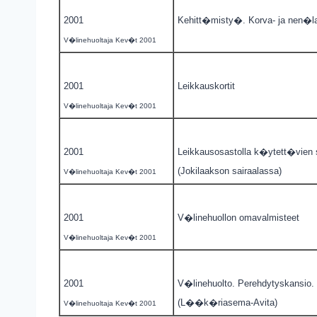
2001
Kehitt�misty�. Korva- ja nen�la
V�linehuoltaja Kev�t 2001
2001
Leikkauskortit
V�linehuoltaja Kev�t 2001
2001
Leikkausosastolla k�ytett�vien s
(Jokilaakson sairaalassa)
V�linehuoltaja Kev�t 2001
2001
V�linehuollon omavalmisteet
V�linehuoltaja Kev�t 2001
2001
V�linehuolto. Perehdytyskansio.
(L��k�riasema-Avita)
V�linehuoltaja Kev�t 2001