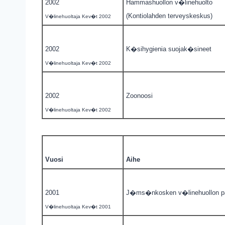
2002
Hammashuollon v�linehuolto
(Kontiolahden terveyskeskus)
V�linehuoltaja Kev�t 2002
2002
K�sihygienia suojak�sineet
V�linehuoltaja Kev�t 2002
2002
Zoonoosi
V�linehuoltaja Kev�t 2002
Vuosi
Aihe
2001
J�ms�nkosken v�linehuollon pa
V�linehuoltaja Kev�t 2001