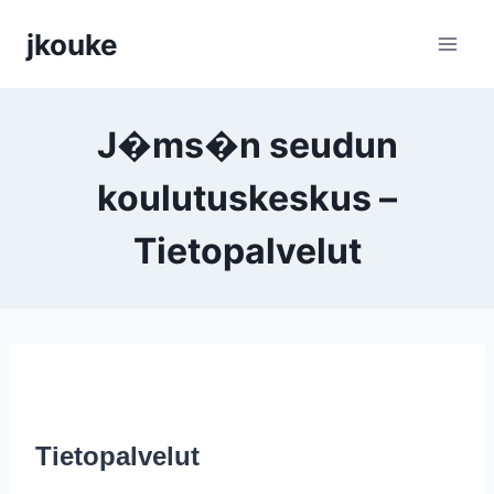
Siirry
jkouke
sisältöön
J�ms�n seudun
koulutuskeskus –
Tietopalvelut
Tietopalvelut