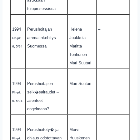
asukkaan
tuloprosessissa
1994
Perushoitajan
Helena
–
ammatinkehitys
Joukkola
Ph-pk
Suomessa
Maritta
6, 5/94
Tenhunen
Mari Suutari
1994
Perushoitajien
Mari Suutari
–
selk�sairaudet –
Ph-pk
asenteet
6, 5/94
ongelmana?
1994
Perushoitoty� ja
Mervi
–
ohjaus odotottavan
Huuskonen
Ph-pk