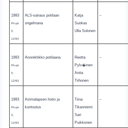
1993
ALS-sairaus potilaan
Katja
–
ongelmana
Suokas
Ph-pk
Ulla Solonen
5,
12/93
1993
Anorektikko potilaana
Reetta
–
Pylv�inen
Ph-pk
Anita
5,
Tiihonen
12/93
1993
Astmalapsen hoito ja
Tiina
–
kuntoutus
Tikanniemi
Ph-pk
Sari
5,
Puikkonen
12/93