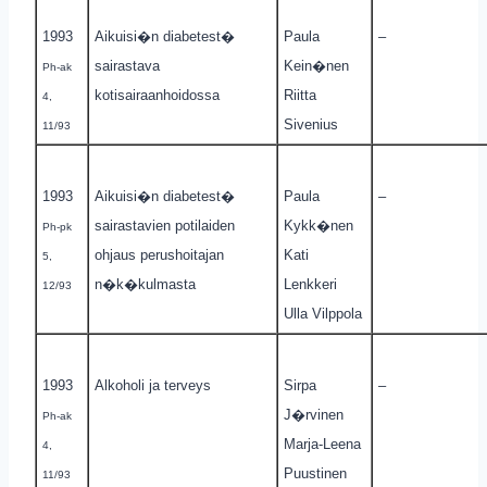
1993
Aikuisi�n diabetest�
Paula
–
sairastava
Kein�nen
Ph-ak
kotisairaanhoidossa
Riitta
4,
Sivenius
11/93
1993
Aikuisi�n diabetest�
Paula
–
sairastavien potilaiden
Kykk�nen
Ph-pk
ohjaus perushoitajan
Kati
5,
n�k�kulmasta
Lenkkeri
12/93
Ulla Vilppola
1993
Alkoholi ja terveys
Sirpa
–
J�rvinen
Ph-ak
Marja-Leena
4,
Puustinen
11/93