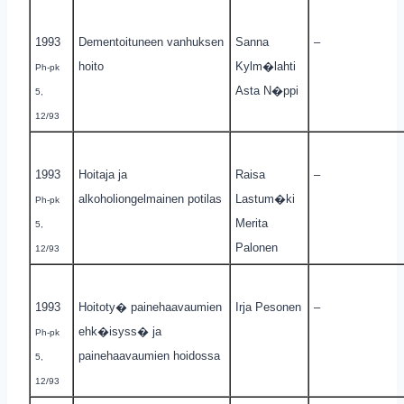
1993
Dementoituneen vanhuksen
Sanna
–
hoito
Kylm�lahti
Ph-pk
Asta N�ppi
5,
12/93
1993
Hoitaja ja
Raisa
–
alkoholiongelmainen potilas
Lastum�ki
Ph-pk
Merita
5,
Palonen
12/93
1993
Hoitoty� painehaavaumien
Irja Pesonen
–
ehk�isyss� ja
Ph-pk
painehaavaumien hoidossa
5,
12/93