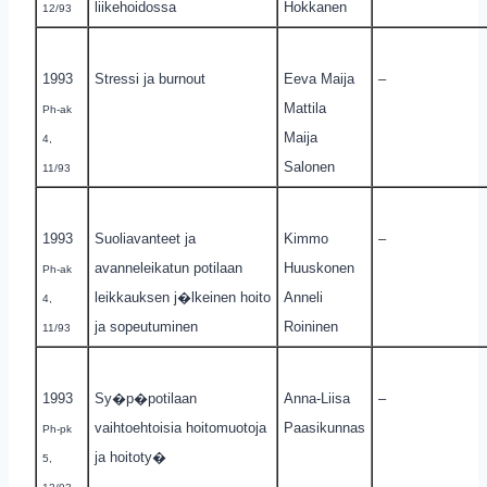
liikehoidossa
Hokkanen
12/93
1993
Stressi ja burnout
Eeva Maija
–
Mattila
Ph-ak
Maija
4,
Salonen
11/93
1993
Suoliavanteet ja
Kimmo
–
avanneleikatun potilaan
Huuskonen
Ph-ak
leikkauksen j�lkeinen hoito
Anneli
4,
ja sopeutuminen
Roininen
11/93
1993
Sy�p�potilaan
Anna-Liisa
–
vaihtoehtoisia hoitomuotoja
Paasikunnas
Ph-pk
ja hoitoty�
5,