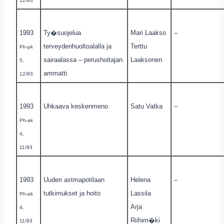
12/93
1993
Ty�suojelua
Mari Laakso
–
terveydenhuoltoalalla ja
Terttu
Ph-pk
sairaalassa – perushoitajan
Laaksonen
5,
ammatti
12/93
1993
Uhkaava keskenmeno
Satu Vatka
–
Ph-ak
4,
11/93
1993
Uuden astmapotilaan
Helena
–
tutkimukset ja hoito
Lassila
Ph-ak
Arja
4,
Riihim�ki
11/93