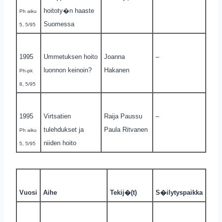
hoitoty�n haaste
Ph aiku
Suomessa
5, 5/95
1995
Ummetuksen hoito
Joanna
–
luonnon keinoin?
Hakanen
Ph-pk
8, 5/95
1995
Virtsatien
Raija Paussu
–
tulehdukset ja
Paula Ritvanen
Ph aiku
niiden hoito
5, 5/95
Vuosi
Aihe
Tekij�(t)
S�ilytyspaikka