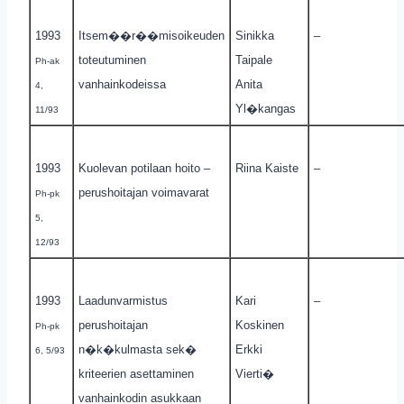
1993
Itsem��r��misoikeuden
Sinikka
–
toteutuminen
Taipale
Ph-ak
vanhainkodeissa
Anita
4,
Yl�kangas
11/93
1993
Kuolevan potilaan hoito –
Riina Kaiste
–
perushoitajan voimavarat
Ph-pk
5,
12/93
1993
Laadunvarmistus
Kari
–
perushoitajan
Koskinen
Ph-pk
n�k�kulmasta sek�
Erkki
6, 5/93
kriteerien asettaminen
Vierti�
vanhainkodin asukkaan