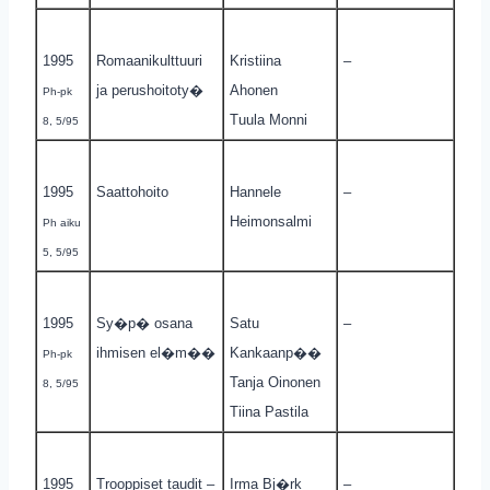
1995
Romaanikulttuuri
Kristiina
–
ja perushoitoty�
Ahonen
Ph-pk
Tuula Monni
8, 5/95
1995
Saattohoito
Hannele
–
Heimonsalmi
Ph aiku
5, 5/95
1995
Sy�p� osana
Satu
–
ihmisen el�m��
Kankaanp��
Ph-pk
Tanja Oinonen
8, 5/95
Tiina Pastila
1995
Trooppiset taudit –
Irma Bj�rk
–