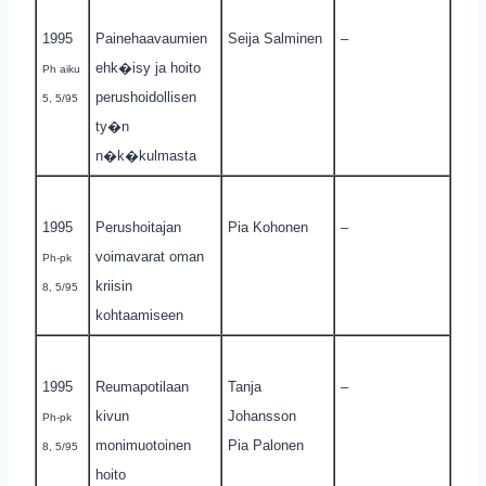
1995
Painehaavaumien
Seija Salminen
–
ehk�isy ja hoito
Ph aiku
perushoidollisen
5, 5/95
ty�n
n�k�kulmasta
1995
Perushoitajan
Pia Kohonen
–
voimavarat oman
Ph-pk
kriisin
8, 5/95
kohtaamiseen
1995
Reumapotilaan
Tanja
–
kivun
Johansson
Ph-pk
monimuotoinen
Pia Palonen
8, 5/95
hoito