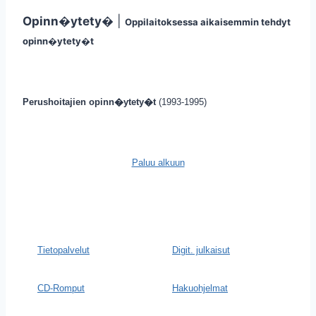
Opinn�ytety�
|
Oppilaitoksessa aikaisemmin tehdyt
opinn�ytety�t
Perushoitajien opinn�ytety�t
(1993-1995)
Paluu alkuun
Tietopalvelut
Digit. julkaisut
CD-Romput
Hakuohjelmat