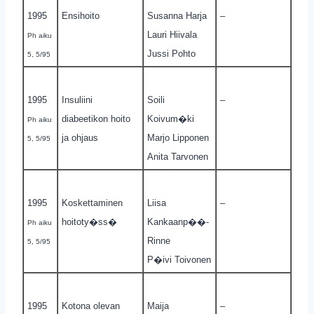
1995
Ensihoito
Susanna Harja
–
Lauri Hiivala
Ph aiku
Jussi Pohto
5, 5/95
1995
Insuliini
Soili
–
diabeetikon hoito
Koivum�ki
Ph aiku
ja ohjaus
Marjo Lipponen
5, 5/95
Anita Tarvonen
1995
Koskettaminen
Liisa
–
hoitoty�ss�
Kankaanp��-
Ph aiku
Rinne
5, 5/95
P�ivi Toivonen
1995
Kotona olevan
Maija
–