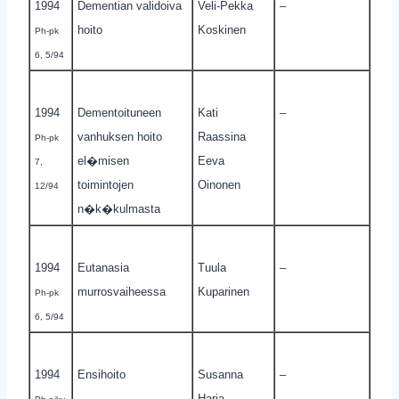
1994
Dementian validoiva
Veli-Pekka
–
hoito
Koskinen
Ph-pk
6, 5/94
1994
Dementoituneen
Kati
–
vanhuksen hoito
Raassina
Ph-pk
el�misen
Eeva
7,
toimintojen
Oinonen
12/94
n�k�kulmasta
1994
Eutanasia
Tuula
–
murrosvaiheessa
Kuparinen
Ph-pk
6, 5/94
1994
Ensihoito
Susanna
–
Harja