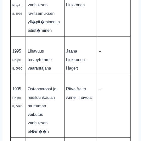
vanhuksen
Liukkonen
Ph-pk
ravitsemuksen
8, 5/95
yll�pit�minen ja
edist�minen
1995
Lihavuus
Jaana
–
terveytemme
Liukkonen-
Ph-pk
vaarantajana
Hagert
8, 5/95
1995
Osteoporoosi ja
Ritva Aalto
–
reisiluunkaulan
Anneli Toivola
Ph-pk
murtuman
8, 5/95
vaikutus
vanhuksen
el�m��n