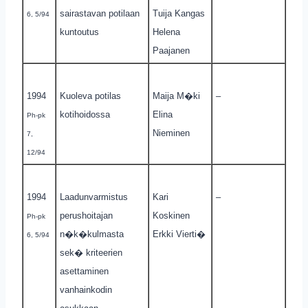
sairastavan potilaan
Tuija Kangas
6, 5/94
kuntoutus
Helena
Paajanen
1994
Kuoleva potilas
Maija M�ki
–
kotihoidossa
Elina
Ph-pk
Nieminen
7,
12/94
1994
Laadunvarmistus
Kari
–
perushoitajan
Koskinen
Ph-pk
n�k�kulmasta
Erkki Vierti�
6, 5/94
sek� kriteerien
asettaminen
vanhainkodin