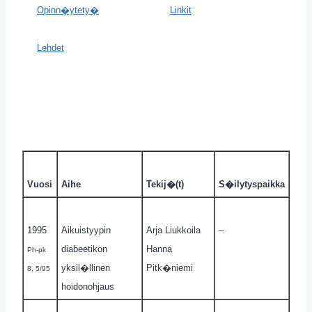
Opinn�ytety�
Linkit
Lehdet
Vuosi
Aihe
Tekij�(t)
S�ilytyspaikka
1995
Aikuistyypin
Arja Liukkoila
–
diabeetikon
Hanna
Ph-pk
yksil�llinen
Pitk�niemi
8, 5/95
hoidonohjaus