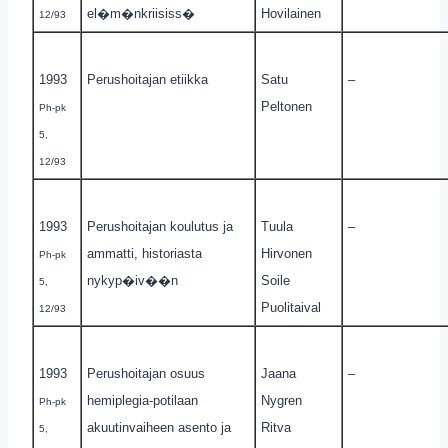
el�m�nkriisiss�
Hovilainen
12/93
1993
Perushoitajan etiikka
Satu
–
Peltonen
Ph-pk
5,
12/93
1993
Perushoitajan koulutus ja
Tuula
–
ammatti, historiasta
Hirvonen
Ph-pk
nykyp�iv��n
Soile
5,
Puolitaival
12/93
1993
Perushoitajan osuus
Jaana
–
hemiplegia-potilaan
Nygren
Ph-pk
akuutinvaiheen asento ja
Ritva
5,