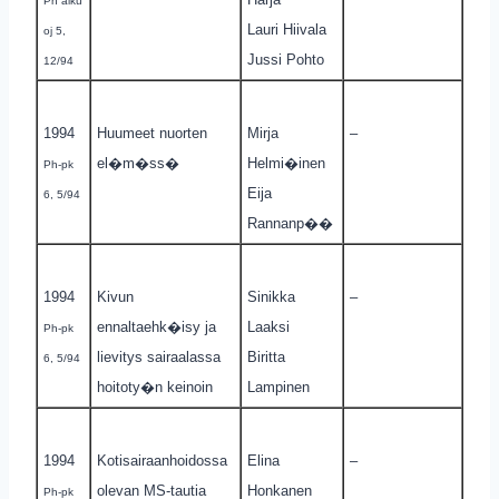
Ph aiku
Lauri Hiivala
oj 5,
Jussi Pohto
12/94
1994
Huumeet nuorten
Mirja
–
el�m�ss�
Helmi�inen
Ph-pk
Eija
6, 5/94
Rannanp��
1994
Kivun
Sinikka
–
ennaltaehk�isy ja
Laaksi
Ph-pk
lievitys sairaalassa
Biritta
6, 5/94
hoitoty�n keinoin
Lampinen
1994
Kotisairaanhoidossa
Elina
–
olevan MS-tautia
Honkanen
Ph-pk