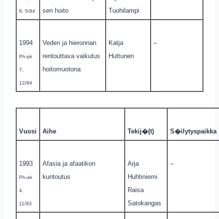
sen hoito
Tuohilampi
6, 5/94
1994
Veden ja hieronnan
Katja
–
rentouttava vaikutus
Huttunen
Ph-pk
hoitomuotona
7,
12/94
Vuosi
Aihe
Tekij�(t)
S�ilytyspaikka
1993
Afasia ja afaatikon
Arja
–
kuntoutus
Huhtiniemi
Ph-ak
Raisa
4,
Satokangas
11/93