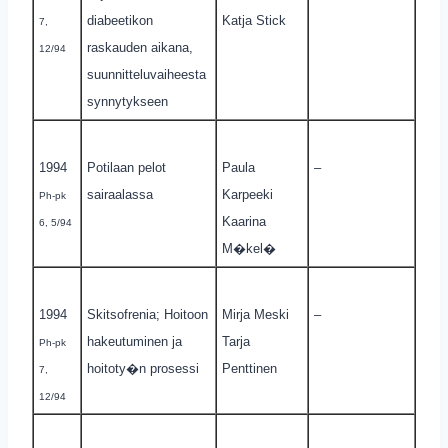
diabeetikon
Katja Stick
7,
raskauden aikana,
12/94
suunnitteluvaiheesta
synnytykseen
1994
Potilaan pelot
Paula
–
sairaalassa
Karpeeki
Ph-pk
Kaarina
6, 5/94
M�kel�
1994
Skitsofrenia; Hoitoon
Mirja Meski
–
hakeutuminen ja
Tarja
Ph-pk
hoitoty�n prosessi
Penttinen
7,
12/94