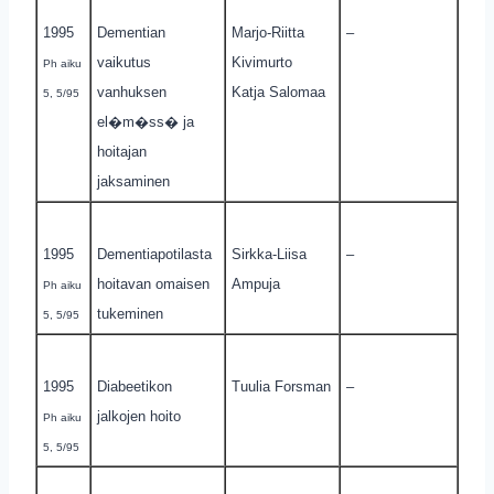
1995
Dementian
Marjo-Riitta
–
vaikutus
Kivimurto
Ph aiku
vanhuksen
Katja Salomaa
5, 5/95
el�m�ss� ja
hoitajan
jaksaminen
1995
Dementiapotilasta
Sirkka-Liisa
–
hoitavan omaisen
Ampuja
Ph aiku
tukeminen
5, 5/95
1995
Diabeetikon
Tuulia Forsman
–
jalkojen hoito
Ph aiku
5, 5/95