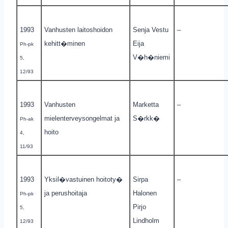
1993
Vanhusten laitoshoidon
Senja Vestu
–
kehitt�minen
Eija
Ph-pk
V�h�niemi
5,
12/93
1993
Vanhusten
Marketta
–
mielenterveysongelmat ja
S�rkk�
Ph-ak
hoito
4,
11/93
1993
Yksil�vastuinen hoitoty�
Sirpa
–
ja perushoitaja
Halonen
Ph-pk
Pirjo
5,
Lindholm
12/93