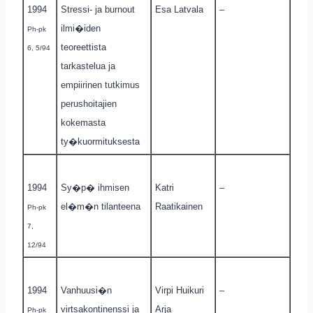
1994
Stressi- ja burnout
Esa Latvala
–
ilmi�iden
Ph-pk
teoreettista
6, 5/94
tarkastelua ja
empiirinen tutkimus
perushoitajien
kokemasta
ty�kuormituksesta
1994
Sy�p� ihmisen
Katri
–
el�m�n tilanteena
Raatikainen
Ph-pk
7,
12/94
1994
Vanhuusi�n
Virpi Huikuri
–
virtsakontinenssi ja
Arja
Ph-pk