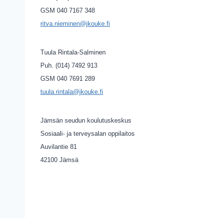
GSM 040 7167 348
ritva.nieminen@jkouke.fi
Tuula Rintala-Salminen
Puh. (014) 7492 913
GSM 040 7691 289
tuula.rintala@jkouke.fi
Jämsän seudun koulutuskeskus
Sosiaali- ja terveysalan oppilaitos
Auvilantie 81
42100 Jämsä