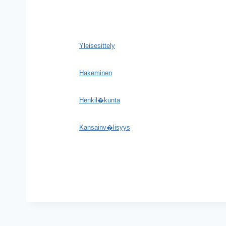
Yleisesittely
Hakeminen
Henkil�kunta
Kansainv�lisyys