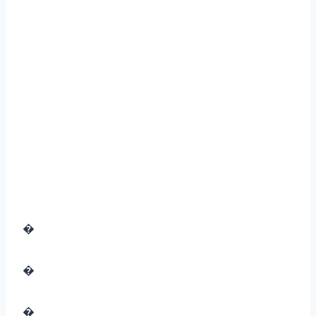
�
�
�