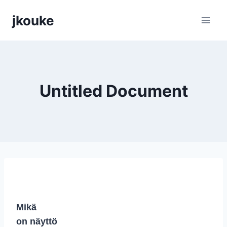
Siirry
jkouke
sisältöön
Untitled Document
Mikä
on näyttö