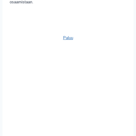
osaamistaan.
Paluu