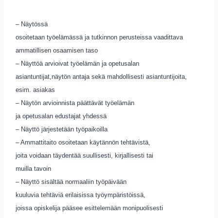
– Näytössä
osoitetaan työelämässä ja tutkinnon perusteissa vaadittava
ammatillisen osaamisen taso
– Näyttöä arvioivat työelämän ja opetusalan
asiantuntijat,näytön antaja sekä mahdollisesti asiantuntijoita,
esim. asiakas
– Näytön arvioinnista päättävät työelämän
ja opetusalan edustajat yhdessä
– Näyttö järjestetään työpaikoilla
– Ammattitaito osoitetaan käytännön tehtävistä,
joita voidaan täydentää suullisesti, kirjallisesti tai
muilla tavoin
– Näyttö sisältää normaaliin työpäivään
kuuluvia tehtäviä erilaisissa työympäristöissä,
joissa opiskelija pääsee esittelemään monipuolisesti