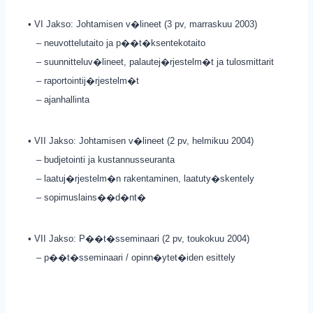
• VI Jakso: Johtamisen v�lineet (3 pv, marraskuu 2003)
– neuvottelutaito ja p��t�ksentekotaito
– suunnitteluv�lineet, palautej�rjestelm�t ja tulosmittarit
– raportointij�rjestelm�t
– ajanhallinta
• VII Jakso: Johtamisen v�lineet (2 pv, helmikuu 2004)
– budjetointi ja kustannusseuranta
– laatuj�rjestelm�n rakentaminen, laatuty�skentely
– sopimuslains��d�nt�
• VII Jakso: P��t�sseminaari (2 pv, toukokuu 2004)
– p��t�sseminaari / opinn�ytet�iden esittely