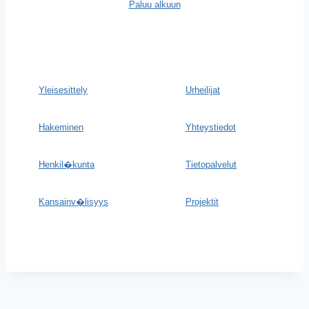
Paluu alkuun
Yleisesittely
Urheilijat
Hakeminen
Yhteystiedot
Henkil�kunta
Tietopalvelut
Kansainv�lisyys
Projektit