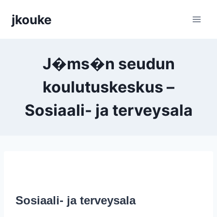
Siirry
jkouke
sisältöön
J�ms�n seudun
koulutuskeskus –
Sosiaali- ja terveysala
Sosiaali- ja terveysala