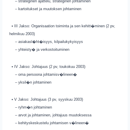
– strateginen ajattelu, strateginen johtaminen
– kartoitukset ja muutoksen johtaminen
• III Jakso: Organisaation toiminta ja sen kehitt�minen (2 pv,
helmikuu 2003)
– asiakasl�ht�isyys, kilpailukykyisyys
– yhteisty� ja verkostoituminen
• IV Jakso: Johtajuus (2 pv, toukokuu 2003)
– oma persoona johtamisv�lineen�
– yksil�n johtaminen
• V Jakso: Johtajuus (3 pv, syyskuu 2003)
– ryhm�n johtaminen
– arvot ja johtaminen, johtajuus muutoksessa
– kehityskeskustelu johtamisen v�lineen�