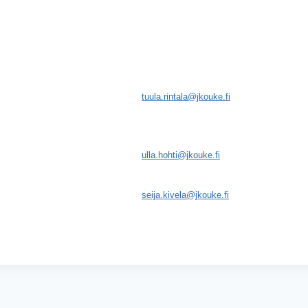
tuula.rintala@jkouke.fi
ulla.hohti@jkouke.fi
seija.kivela@jkouke.fi