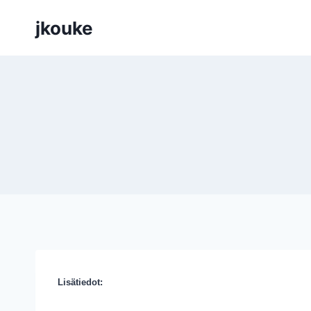
Siirry
jkouke
sisältöön
Lisätiedot: