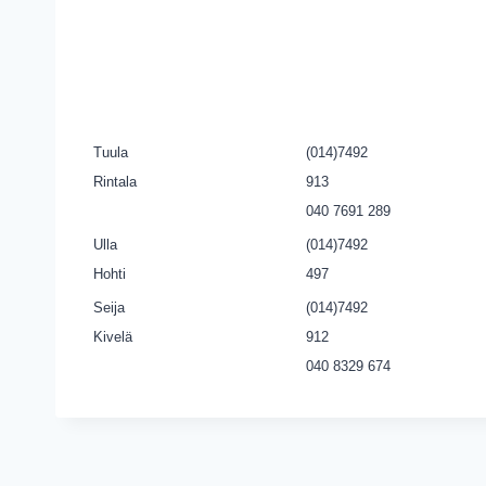
Tuula
(014)7492
Rintala
913
040 7691 289
Ulla
(014)7492
Hohti
497
Seija
(014)7492
Kivelä
912
040 8329 674