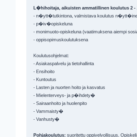
L�hihoitaja, aikuisten ammatillinen koulutus 2 - 2
- n�ytt�tutkintona, valmistava koulutus n�ytt�ine
- p�iv�opiskeluna
- monimuoto-opiskeluna (vaatimuksena aiempi sosiaal
- oppisopimuskoulutuksena

Koulutusohjelmat: 

- Asiakaspalvelu ja tietohallinta

- Ensihoito
- Kuntoutus

- Lasten ja nuorten hoito ja kasvatus

- Mielenterveys- ja p�ihdety�

- Sairaanhoito ja huolenpito

- Vammaisty�

- Vanhusty� 

Pohjakoulutus:
 suoritettu oppivelvollisuus. Opiskelij