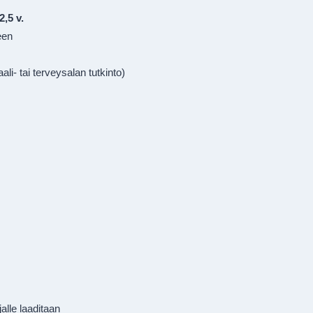
,5 v.
en

i- tai terveysalan tutkinto)
alle laaditaan
