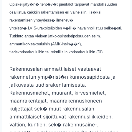
Opiskelijaty�n� teht�v�t pientalot tarjoavat mahdollisuuden
osallistua kaikkiin rakentamisen eri vaiheisiin, lis�ksi
rakentamisen yhteydess� ilmenev�
yhteisty� LVIS-urakoitsijoiden v�lill� havainnollistuu selke�sti.
Tutkinto antaa yleisen jatko-opintokelpoisuuden esim.
ammattikorkeakouluihin (AMK-insin��ri),
tiedekorkeakouluihin tai teknillisiin korkeakouluihin (DI).
Rakennusalan ammattilaiset vastaavat
rakennetun ymp�rist�n kunnossapidosta ja
jatkuvasta uudisrakentamisesta.
Rakennusmiehet, muurarit, kirvesmiehet,
maanrakentajat, maanrakennuskoneen
kuljettajat sek� muut rakennusalan
ammattilaiset sijoittuvat rakennusliikkeiden,
valtion, kuntien, sek� rakennusaine-,