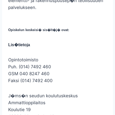
elementti- ja rakennuspuusep�n teollisuuden
palvelukseen.
Opiskelun keskeisi� sis�lt�j� ovat:
Lis�tietoja
Opintotoimisto
Puh. (014) 7492 460
GSM 040 8247 460
Faksi (014) 7492 400
J�ms�n seudun koulutuskeskus
Ammattioppilaitos
Koulutie 19