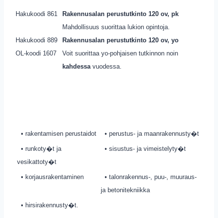
Hakukoodi 861
Rakennusalan perustutkinto 120 ov, pk
Mahdollisuus suorittaa lukion opintoja.
Hakukoodi 889
Rakennusalan perustutkinto 120 ov, yo
OL-koodi 1607
Voit suorittaa yo-pohjaisen tutkinnon noin
kahdessa
vuodessa.
• rakentamisen perustaidot
• perustus- ja maanrakennusty�t
• runkoty�t ja
• sisustus- ja vimeistelyty�t
vesikattoty�t
• korjausrakentaminen
• talonrakennus-, puu-, muuraus-
ja betonitekniikka
• hirsirakennusty�t.