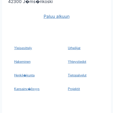
42300 J�ms�nkoski
Paluu alkuun
Yleisesittely
Urheilijat
Hakeminen
Yhteystiedot
Henkil�kunta
Tietopalvelut
Kansainv�lisyys
Projektit