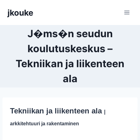
Siirry
jkouke
sisältöön
J�ms�n seudun
koulutuskeskus –
Tekniikan ja liikenteen
ala
Tekniikan ja liikenteen ala
|
arkkitehtuuri ja rakentaminen