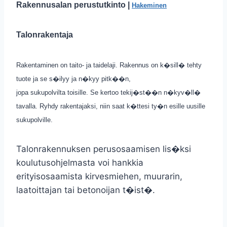
Rakennusalan perustutkinto |
Hakeminen
Talonrakentaja
Rakentaminen on taito- ja taidelaji. Rakennus on k�sill� tehty
tuote ja se s�ilyy ja n�kyy pitk��n,
jopa sukupolvilta toisille. Se kertoo tekij�st��n n�kyv�ll�
tavalla. Ryhdy rakentajaksi, niin saat k�ttesi ty�n esille uusille
sukupolville.
Talonrakennuksen perusosaamisen lis�ksi
koulutusohjelmasta voi hankkia
erityisosaamista kirvesmiehen, muurarin,
laatoittajan tai betonoijan t�ist�.