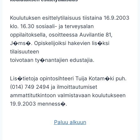
Koulutuksen esittelytilaisuus tiistaina 16.9.2003
klo. 16.30 sosiaali- ja terveysalan
oppilaitoksella, osoitteessa Auvilantie 81,
J�ms�. Opiskelijoiksi hakevien lis�ksi
tilaisuuteen
toivotaan ty�nantajien edustajia.
Lis�tietoja opintosihteeri Tuija Kotam�ki puh.
(014) 749 2494 ja ilmoittautumiset
ammattitutkintoon valmistavaan koulutukseen
19.9.2003 menness�.
Paluu alkuun