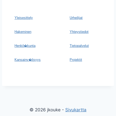
Yleisesittely
Urheilijat
Hakeminen
Yhteystiedot
Henkil�kunta
Tietopalvelut
Kansainv�lisyys
Projektit
© 2026 jkouke -
Sivukartta