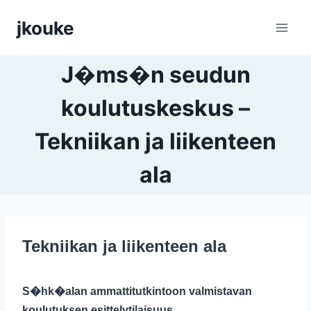
Siirry
jkouke
sisältöön
J�ms�n seudun
koulutuskeskus –
Tekniikan ja liikenteen
ala
Tekniikan ja liikenteen ala
S�hk�alan ammattitutkintoon valmistavan
koulutuksen esittelytilaisuus