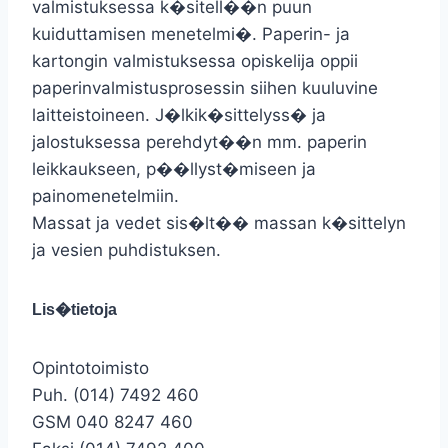
valmistuksessa k�sitell��n puun
kuiduttamisen menetelmi�. Paperin- ja
kartongin valmistuksessa opiskelija oppii
paperinvalmistusprosessin siihen kuuluvine
laitteistoineen. J�lkik�sittelyss� ja
jalostuksessa perehdyt��n mm. paperin
leikkaukseen, p��llyst�miseen ja
painomenetelmiin.
Massat ja vedet sis�lt�� massan k�sittelyn
ja vesien puhdistuksen.
Lis�tietoja
Opintotoimisto
Puh. (014) 7492 460
GSM 040 8247 460