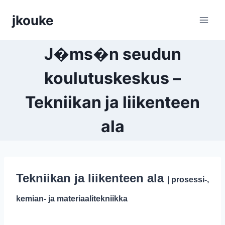
Siirry
jkouke
sisältöön
J�ms�n seudun
koulutuskeskus –
Tekniikan ja liikenteen
ala
Tekniikan ja liikenteen ala
| prosessi-,
kemian- ja materiaalitekniikka