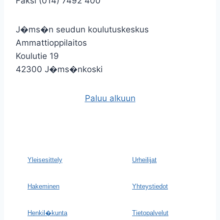
Faksi (014) 7492 400
J�ms�n seudun koulutuskeskus
Ammattioppilaitos
Koulutie 19
42300 J�ms�nkoski
Paluu alkuun
Yleisesittely
Urheilijat
Hakeminen
Yhteystiedot
Henkil�kunta
Tietopalvelut