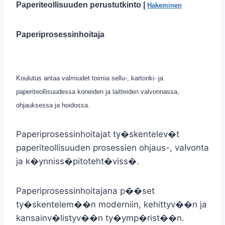
Paperiteollisuuden perustutkinto |
Hakeminen
Paperiprosessinhoitaja
Koulutus antaa valmiudet toimia sellu-, kartonki- ja
paperiteollisuudessa koneiden ja laitteiden valvonnassa,
ohjauksessa ja hoidossa.
Paperiprosessinhoitajat ty�skentelev�t
paperiteollisuuden prosessien ohjaus-, valvonta
ja k�ynniss�pitoteht�viss�.
Paperiprosessinhoitajana p��set
ty�skentelem��n moderniin, kehittyv��n ja
kansainv�listyv��n ty�ymp�rist��n.