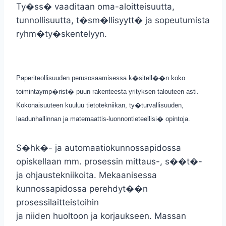
Ty�ss� vaaditaan oma-aloitteisuutta,
tunnollisuutta, t�sm�llisyytt� ja sopeutumista
ryhm�ty�skentelyyn.
Paperiteollisuuden perusosaamisessa k�sitell��n koko
toimintaymp�rist� puun rakenteesta yrityksen talouteen asti.
Kokonaisuuteen kuuluu tietotekniikan, ty�turvallisuuden,
laadunhallinnan ja matemaattis-luonnontieteellisi� opintoja.
S�hk�- ja automaatiokunnossapidossa
opiskellaan mm. prosessin mittaus-, s��t�-
ja ohjaustekniikoita. Mekaanisessa
kunnossapidossa perehdyt��n
prosessilaitteistoihin
ja niiden huoltoon ja korjaukseen. Massan