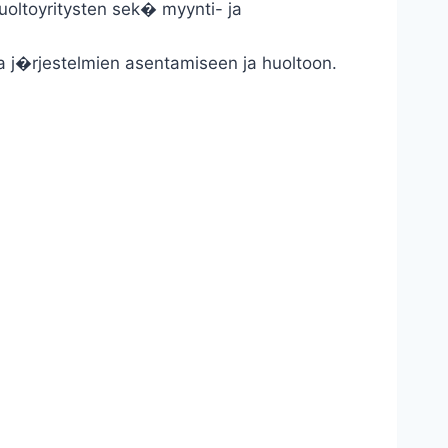
uoltoyritysten sek� myynti- ja
ta j�rjestelmien asentamiseen ja huoltoon.