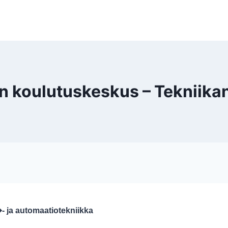
oulutuskeskus – Tekniikan j
 ja automaatiotekniikka