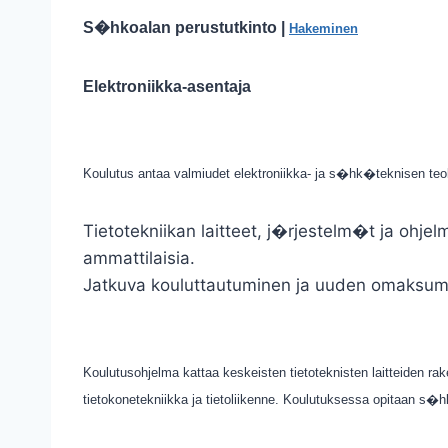
S�hkoalan perustutkinto |
Hakeminen
Elektroniikka-asentaja
Koulutus antaa valmiudet elektroniikka- ja s�hk�teknisen teol
Tietotekniikan laitteet, j�rjestelm�t ja ohjel
ammattilaisia.
Jatkuva kouluttautuminen ja uuden omaksumi
Koulutusohjelma kattaa keskeisten tietoteknisten laitteiden ra
tietokonetekniikka ja tietoliikenne. Koulutuksessa opitaan s�