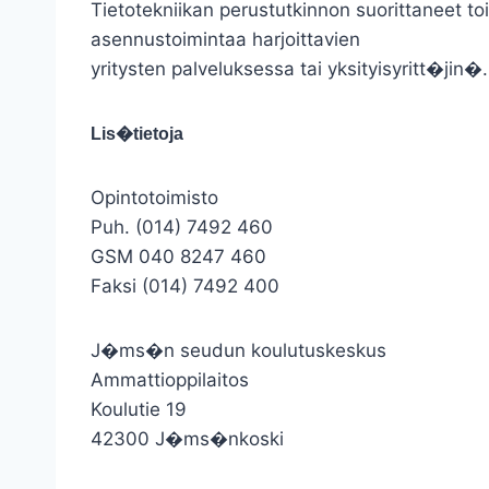
Tietotekniikan perustutkinnon suorittaneet t
asennustoimintaa harjoittavien
yritysten palveluksessa tai yksityisyritt�jin
Lis�tietoja
Opintotoimisto
Puh. (014) 7492 460
GSM 040 8247 460
Faksi (014) 7492 400
J�ms�n seudun koulutuskeskus
Ammattioppilaitos
Koulutie 19
42300 J�ms�nkoski