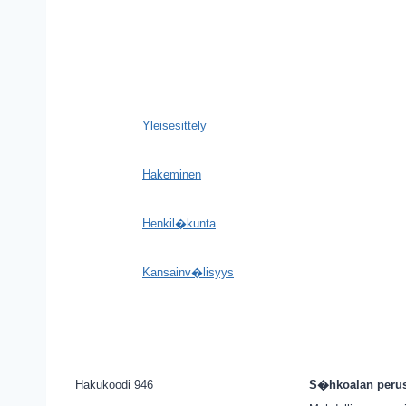
Yleisesittely
Hakeminen
Henkil�kunta
Kansainv�lisyys
Hakukoodi 946
S�hkoalan perust