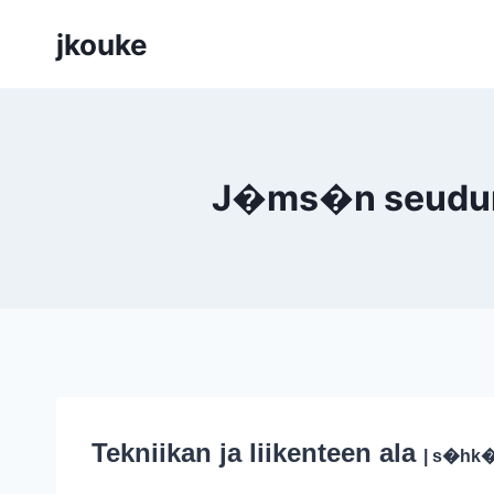
Siirry
jkouke
sisältöön
J�ms�n seudun k
Tekniikan ja liikenteen ala
| s�hk�-