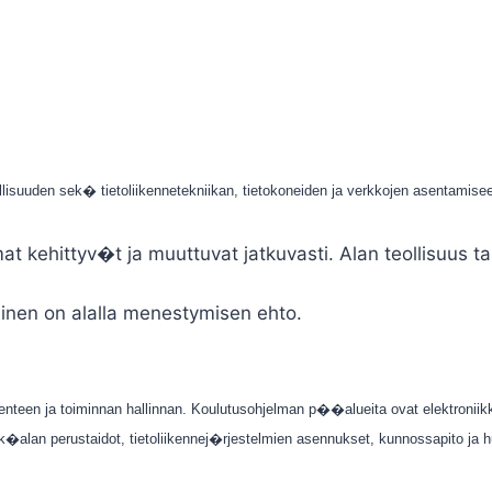
lisuuden sek� tietoliikennetekniikan, tietokoneiden ja verkkojen asentamise
mat kehittyv�t ja muuttuvat jatkuvasti. Alan teollisuus ta
nen on alalla menestymisen ehto.
kenteen ja toiminnan hallinnan. Koulutusohjelman p��alueita ovat elektroniik
hk�alan perustaidot, tietoliikennej�rjestelmien asennukset, kunnossapito ja 