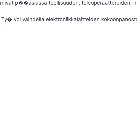
oimivat p��asiassa teollisuuden, teleoperaattoreiden, h
�. Ty� voi vaihdella elektroniikkalaitteiden kokoonpanos