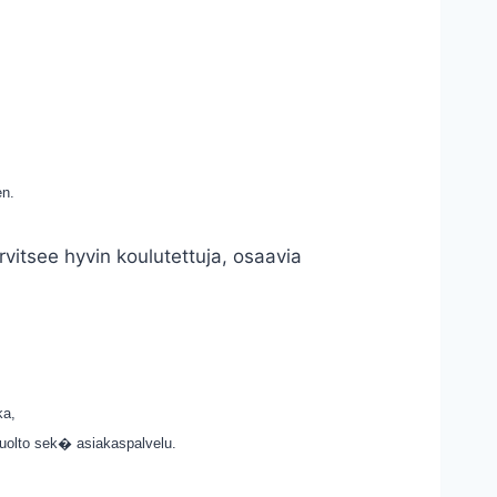
en.
rvitsee hyvin koulutettuja, osaavia
ka,
huolto sek� asiakaspalvelu.