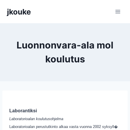
Siirry
jkouke
sisältöön
Luonnonvara-ala mol
koulutus
Laborantiksi
Laboratorioalan koulutusohjelma
Laboratorioalan perustutkinto alkaa vasta vuonna 2002 syksyll�