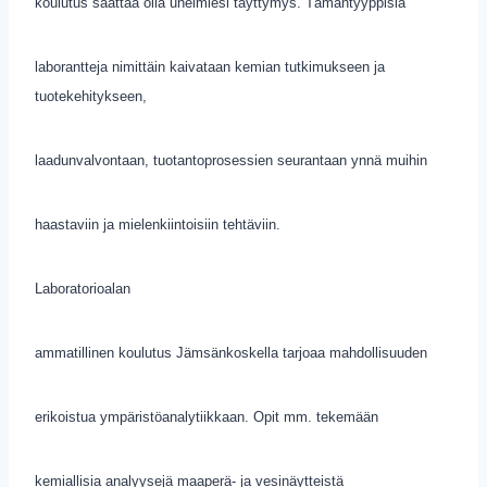
koulutus saattaa olla unelmiesi täyttymys. Tämäntyyppisiä
laborantteja nimittäin kaivataan kemian tutkimukseen ja
tuotekehitykseen,
laadunvalvontaan, tuotantoprosessien seurantaan ynnä muihin
haastaviin ja mielenkiintoisiin tehtäviin.
Laboratorioalan
ammatillinen koulutus Jämsänkoskella tarjoaa mahdollisuuden
erikoistua ympäristöanalytiikkaan. Opit mm. tekemään
kemiallisia analyysejä maaperä- ja vesinäytteistä