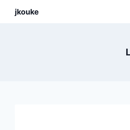
Siirry
jkouke
sisältöön