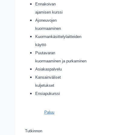
Ennakoivan
ajamisen kurssi
Ajoneuvojen
kuormaaminen
Kuormankäsittelylaitteiden
käyttö
Puutavaran
kuormaaminen ja purkaminen
Asiakaspalvelu
Kansainväliset
kuljetukset
Ensiapukurssi
Paluu
Tutkinnon