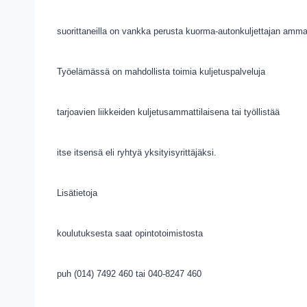
suorittaneilla on vankka perusta kuorma-autonkuljettajan ammat
Työelämässä on mahdollista toimia kuljetuspalveluja
tarjoavien liikkeiden kuljetusammattilaisena tai työllistää
itse itsensä eli ryhtyä yksityisyrittäjäksi.
Lisätietoja
koulutuksesta saat opintotoimistosta
puh (014) 7492 460 tai 040-8247 460