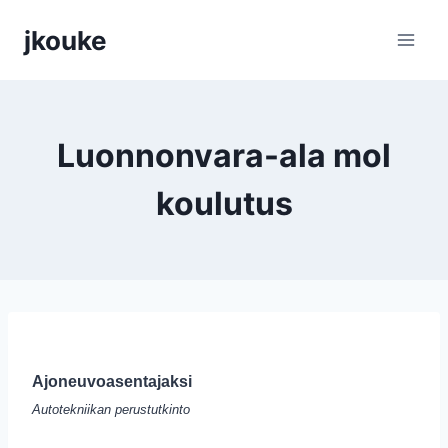
Siirry
jkouke
sisältöön
Luonnonvara-ala mol
koulutus
Ajoneuvoasentajaksi
Autotekniikan perustutkinto