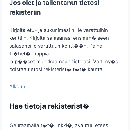
Jos olet jo tallentanut tietosi
rekisteriin
Kirjoita etu- ja sukunimesi niille varattuihin
kenttiin. Kirjoita salasanasi ensimm�iseen
salasanoille varattuun kentt��n. Paina
’L�het�’-nappia
ja p��set muokkaamaan tietojasi. Voit my�s
poistaa tietosi rekisterist� t�t� kautta.
Alkuun
Hae tietoja rekisterist�
Seuraamalla t�t� linkki�, avautuu eteesi