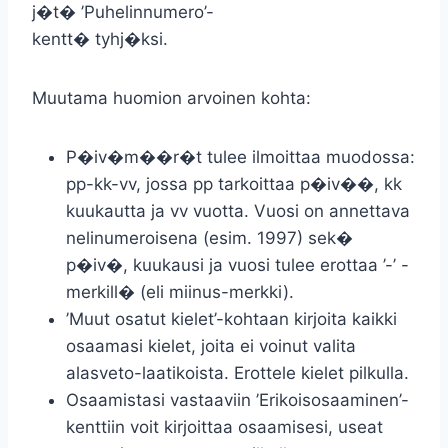
j�t� ’Puhelinnumero’-
kentt� tyhj�ksi.
Muutama huomion arvoinen kohta:
P�iv�m��r�t tulee ilmoittaa muodossa:
pp-kk-vv, jossa pp tarkoittaa p�iv��, kk
kuukautta ja vv vuotta. Vuosi on annettava
nelinumeroisena (esim. 1997) sek�
p�iv�, kuukausi ja vuosi tulee erottaa ’-’ -
merkill� (eli miinus-merkki).
’Muut osatut kielet’-kohtaan kirjoita kaikki
osaamasi kielet, joita ei voinut valita
alasveto-laatikoista. Erottele kielet pilkulla.
Osaamistasi vastaaviin ’Erikoisosaaminen’-
kenttiin voit kirjoittaa osaamisesi, useat