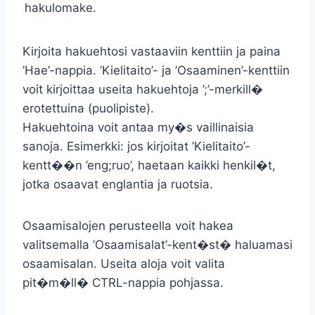
hakulomake.
Kirjoita hakuehtosi vastaaviin kenttiin ja paina
’Hae’-nappia. ’Kielitaito’- ja ’Osaaminen’-kenttiin
voit kirjoittaa useita hakuehtoja ’;’-merkill�
erotettuina (puolipiste).
Hakuehtoina voit antaa my�s vaillinaisia
sanoja. Esimerkki: jos kirjoitat ’Kielitaito’-
kentt��n ’eng;ruo’, haetaan kaikki henkil�t,
jotka osaavat englantia ja ruotsia.
Osaamisalojen perusteella voit hakea
valitsemalla ’Osaamisalat’-kent�st� haluamasi
osaamisalan. Useita aloja voit valita
pit�m�ll� CTRL-nappia pohjassa.