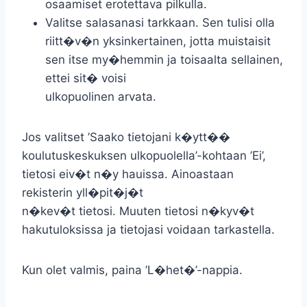
osaamiset erotettava pilkulla.
Valitse salasanasi tarkkaan. Sen tulisi olla
riitt�v�n yksinkertainen, jotta muistaisit
sen itse my�hemmin ja toisaalta sellainen,
ettei sit� voisi
ulkopuolinen arvata.
Jos valitset ’Saako tietojani k�ytt��
koulutuskeskuksen ulkopuolella’-kohtaan ’Ei’,
tietosi eiv�t n�y hauissa. Ainoastaan
rekisterin yll�pit�j�t
n�kev�t tietosi. Muuten tietosi n�kyv�t
hakutuloksissa ja tietojasi voidaan tarkastella.
Kun olet valmis, paina ’L�het�’-nappia.