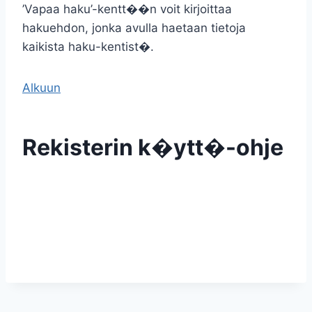
’Vapaa haku’-kentt��n voit kirjoittaa
hakuehdon, jonka avulla haetaan tietoja
kaikista haku-kentist�.
Alkuun
Rekisterin k�ytt�-ohje