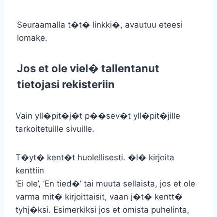
Seuraamalla t�t� linkki�, avautuu eteesi
lomake.
Jos et ole viel� tallentanut
tietojasi rekisteriin
Vain yll�pit�j�t p��sev�t yll�pit�jille
tarkoitetuille sivuille.
T�yt� kent�t huolellisesti. �l� kirjoita
kenttiin
’Ei ole’, ’En tied�’ tai muuta sellaista, jos et ole
varma mit� kirjoittaisit, vaan j�t� kentt�
tyhj�ksi. Esimerkiksi jos et omista puhelinta,