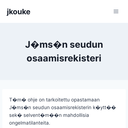
Siirry
jkouke
sisältöön
J�ms�n seudun
osaamisrekisteri
T�m� ohje on tarkoitettu opastamaan
J�ms�n seudun osaamisrekisterin k�ytt��
sek� selvent�m��n mahdollisia
ongelmatilanteita.