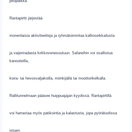
pitopaikka.
Rantapirtti järjestää
monenlaisia aktiviteetteja ja ryhmätoimintaa kallioseikkailusta
ja vaijeriradasta kirkkovenesoutuun. Safareihin voi osallistua
kanooteilla,
koira- tai hevosvaljakoilla, mönkijällä tai moottorikelkalla.
Rallitunnelmaan pääsee huippuajajan kyydissä. Rantapirtillä
voi harrastaa myös patikointia ja kalastusta, jopa pyörätuolissa
istuen.