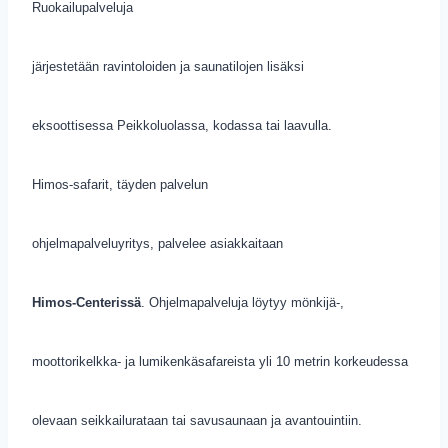
Ruokailupalveluja
järjestetään ravintoloiden ja saunatilojen lisäksi
eksoottisessa Peikkoluolassa, kodassa tai laavulla.
Himos-safarit, täyden palvelun
ohjelmapalveluyritys, palvelee asiakkaitaan
Himos-Centerissä
. Ohjelmapalveluja löytyy mönkijä-,
moottorikelkka- ja lumikenkäsafareista yli 10 metrin korkeudessa
olevaan seikkailurataan tai savusaunaan ja avantouintiin.