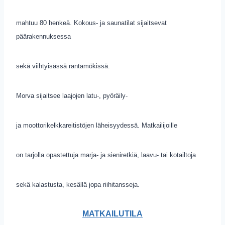
mahtuu 80 henkeä. Kokous- ja saunatilat sijaitsevat
päärakennuksessa
sekä viihtyisässä rantamökissä.
Morva sijaitsee laajojen latu-, pyöräily-
ja moottorikelkkareitistöjen läheisyydessä. Matkailijoille
on tarjolla opastettuja marja- ja sieniretkiä, laavu- tai kotailtoja
sekä kalastusta, kesällä jopa riihitansseja.
MATKAILUTILA