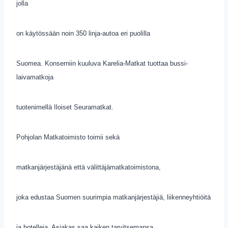
jolla
on käytössään noin 350 linja-autoa eri puolilla
Suomea. Konserniin kuuluva Karelia-Matkat tuottaa bussi-
laivamatkoja
tuotenimellä Iloiset Seuramatkat.
Pohjolan Matkatoimisto toimii sekä
matkanjärjestäjänä että välittäjämatkatoimistona,
joka edustaa Suomen suurimpia matkanjärjestäjiä, liikenneyhtiöitä
ja hotelleja. Asiakas saa kaiken tarvitsemansa