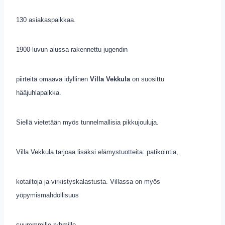
130 asiakaspaikkaa.
1900-luvun alussa rakennettu jugendin
piirteitä omaava idyllinen
Villa Vekkula
on suosittu
hääjuhlapaikka.
Siellä vietetään myös tunnelmallisia pikkujouluja.
Villa Vekkula tarjoaa lisäksi elämystuotteita: patikointia,
kotailtoja ja virkistyskalastusta. Villassa on myös
yöpymismahdollisuus
suuremmille ryhmille.