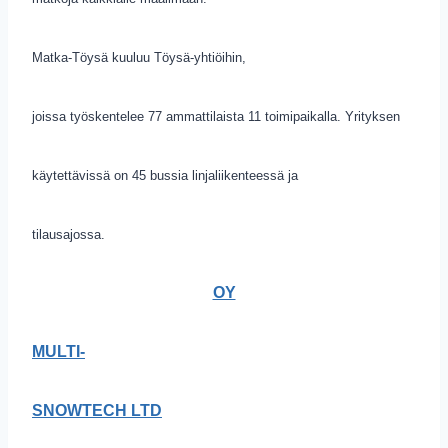
Matka-Töysä kuuluu Töysä-yhtiöihin,
joissa työskentelee 77 ammattilaista 11 toimipaikalla. Yrityksen
käytettävissä on 45 bussia linjaliikenteessä ja
tilausajossa.
OY
MULTI-
SNOWTECH LTD