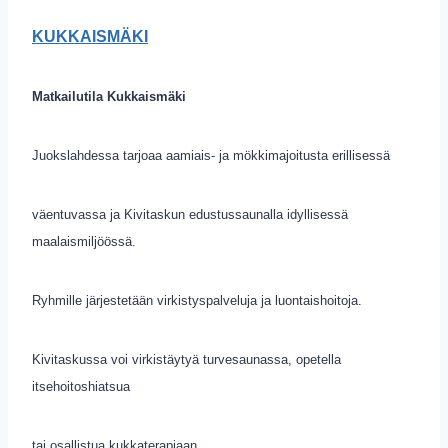
KUKKAISMÄKI
Matkailutila Kukkaismäki
Juokslahdessa tarjoaa aamiais- ja mökkimajoitusta erillisessä
väentuvassa ja Kivitaskun edustussaunalla idyllisessä
maalaismiljöössä.
Ryhmille järjestetään virkistyspalveluja ja luontaishoitoja.
Kivitaskussa voi virkistäytyä turvesaunassa, opetella
itsehoitoshiatsua
tai osallistua kukkaterapiaan.