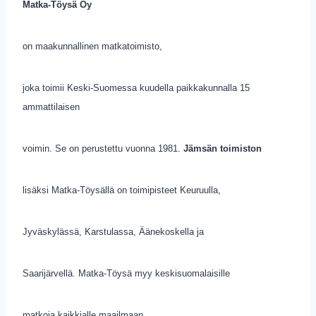
Matka-Töysä Oy
on maakunnallinen matkatoimisto,
joka toimii Keski-Suomessa kuudella paikkakunnalla 15
ammattilaisen
voimin. Se on perustettu vuonna 1981.
Jämsän toimiston
lisäksi Matka-Töysällä on toimipisteet Keuruulla,
Jyväskylässä, Karstulassa, Äänekoskella ja
Saarijärvellä. Matka-Töysä myy keskisuomalaisille
matkoja kaikkialle maailmaan.