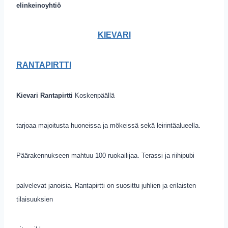
elinkeinoyhtiö
KIEVARI
RANTAPIRTTI
Kievari Rantapirtti
Koskenpäällä
tarjoaa majoitusta huoneissa ja mökeissä sekä leirintäalueella.
Päärakennukseen mahtuu 100 ruokailijaa. Terassi ja riihipubi
palvelevat janoisia. Rantapirtti on suosittu juhlien ja erilaisten
tilaisuuksien