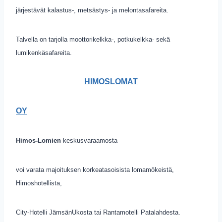
järjestävät kalastus-, metsästys- ja melontasafareita.
Talvella on tarjolla moottorikelkka-, potkukelkka- sekä
lumikenkäsafareita.
HIMOSLOMAT
OY
Himos-Lomien
keskusvaraamosta
voi varata majoituksen korkeatasoisista lomamökeistä,
Himoshotellista,
City-Hotelli JämsänUkosta tai Rantamotelli Patalahdesta.