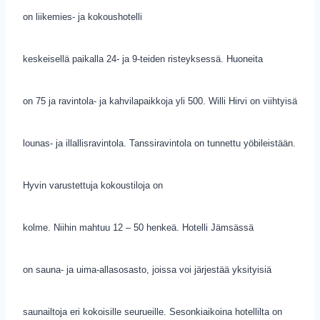
on liikemies- ja kokoushotelli
keskeisellä paikalla 24- ja 9-teiden risteyksessä. Huoneita
on 75 ja ravintola- ja kahvilapaikkoja yli 500. Willi Hirvi on viihtyisä
lounas- ja illallisravintola. Tanssiravintola on tunnettu yöbileistään.
Hyvin varustettuja kokoustiloja on
kolme. Niihin mahtuu 12 – 50 henkeä. Hotelli Jämsässä
on sauna- ja uima-allasosasto, joissa voi järjestää yksityisiä
saunailtoja eri kokoisille seurueille. Sesonkiaikoina hotellilta on