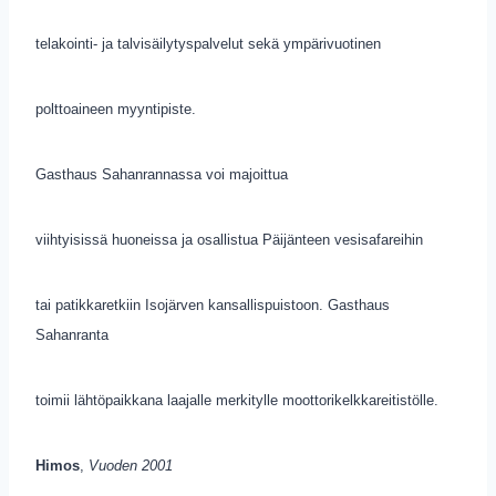
telakointi- ja talvisäilytyspalvelut sekä ympärivuotinen
polttoaineen myyntipiste.
Gasthaus Sahanrannassa voi majoittua
viihtyisissä huoneissa ja osallistua Päijänteen vesisafareihin
tai patikkaretkiin Isojärven kansallispuistoon. Gasthaus
Sahanranta
toimii lähtöpaikkana laajalle merkitylle moottorikelkkareitistölle.
Himos
,
Vuoden 2001