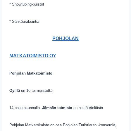
* Snowtubing-puistot
* Sähköurakointia
POHJOLAN
MATKATOIMISTO OY
Pohjolan Matkatoimisto
Oy:llä
on 16 toimipistettä
14 paikkakunnalla.
Jämsän toimisto
on niistä eteläisin.
Pohjolan Matkatoimisto on osa Pohjolan Turistiauto -konsernia,