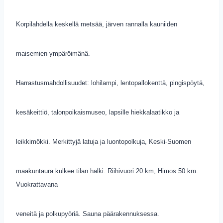
Korpilahdella keskellä metsää, järven rannalla kauniiden
maisemien ympäröimänä.
Harrastusmahdollisuudet: lohilampi, lentopallokenttä, pingispöytä,
kesäkeittiö, talonpoikaismuseo, lapsille hiekkalaatikko ja
leikkimökki. Merkittyjä latuja ja luontopolkuja, Keski-Suomen
maakuntaura kulkee tilan halki. Riihivuori 20 km, Himos 50 km.
Vuokrattavana
veneitä ja polkupyöriä. Sauna päärakennuksessa.