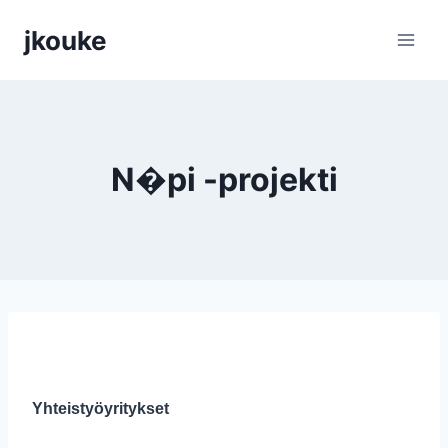
Siirry
jkouke
sisältöön
N�pi -projekti
Yhteistyöyritykset