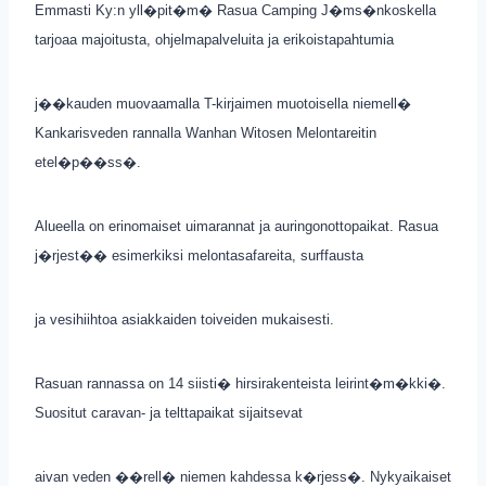
Emmasti Ky:n yll�pit�m� Rasua Camping J�ms�nkoskella
tarjoaa majoitusta, ohjelmapalveluita ja erikoistapahtumia
j��kauden muovaamalla T-kirjaimen muotoisella niemell�
Kankarisveden rannalla Wanhan Witosen Melontareitin
etel�p��ss�.
Alueella on erinomaiset uimarannat ja auringonottopaikat. Rasua
j�rjest�� esimerkiksi melontasafareita, surffausta
ja vesihiihtoa asiakkaiden toiveiden mukaisesti.
Rasuan rannassa on 14 siisti� hirsirakenteista leirint�m�kki�.
Suositut caravan- ja telttapaikat sijaitsevat
aivan veden ��rell� niemen kahdessa k�rjess�. Nykyaikaiset