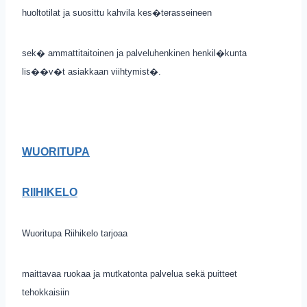
huoltotilat ja suosittu kahvila kes�terasseineen
sek� ammattitaitoinen ja palveluhenkinen henkil�kunta
lis��v�t asiakkaan viihtymist�.
WUORITUPA
RIIHIKELO
Wuoritupa Riihikelo tarjoaa
maittavaa ruokaa ja mutkatonta palvelua sekä puitteet
tehokkaisiin