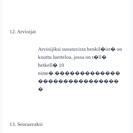
12. Arvioijat
Arvioijiksi suostuvista henkil�ist� on
koottu luetteloa, jossa on t�ll�
hetkell� 10
nime�.
�������������
����������������
�
13. Seuraavaksi