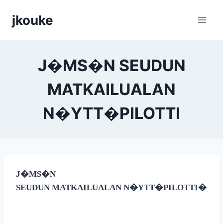
Siirry
jkouke
sisältöön
J�MS�N SEUDUN
MATKAILUALAN
N�YTT�PILOTTI
J�MS�N
SEUDUN MATKAILUALAN N�YTT�PILOTTI
�