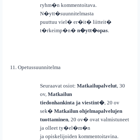
ryhm�n kommentoitava.
N�ytt�suunnitelmasta
puuttuu viel� er�it� liitteit�
t�rkeimp�n�
n�ytt�opas
.
11. Opetussuunnitelma
Seuraavat osiot:
Matkailupalvelut
, 30
ov,
Matkailun
tiedonhankinta ja viestint�
, 20 ov
sek�
Matkailun ohjelmapalvelujen
tuottaminen
, 20
ov
�
ovat
valmistuneet
ja olleet ty�el�m�n
ja opiskelijoiden kommentoitavina.