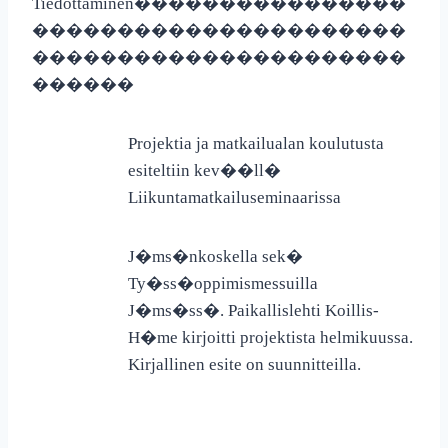
Tiedottaminen
����������������
����������������������
����������������������
������
Projektia ja matkailualan koulutusta
esiteltiin kev��ll�
Liikuntamatkailuseminaarissa
J�ms�nkoskella sek�
Ty�ss�oppimismessuilla
J�ms�ss�. Paikallislehti Koillis-
H�me kirjoitti projektista helmikuussa.
Kirjallinen esite on suunnitteilla.