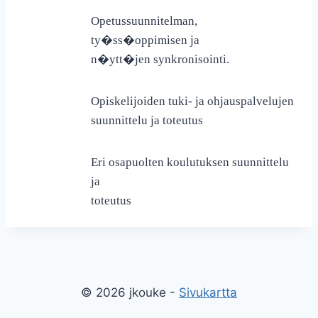
Opetussuunnitelman,
ty�ss�oppimisen ja
n�ytt�jen synkronisointi.
Opiskelijoiden tuki- ja ohjauspalvelujen
suunnittelu ja toteutus
Eri osapuolten koulutuksen suunnittelu
ja
toteutus
© 2026 jkouke -
Sivukartta