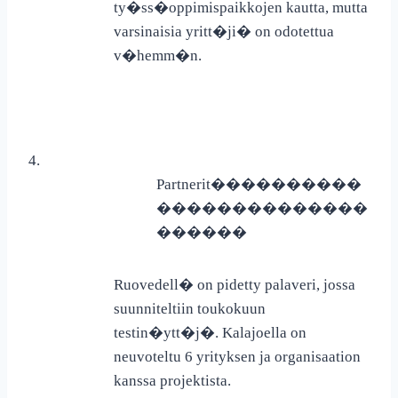
ty�ss�oppimispaikkojen kautta, mutta
varsinaisia yritt�ji� on odotettua
v�hemm�n.
4.
Partnerit
����������
��������������
������
Ruovedell� on pidetty palaveri, jossa
suunniteltiin toukokuun
testin�ytt�j�. Kalajoella on
neuvoteltu 6 yrityksen ja organisaation
kanssa projektista.