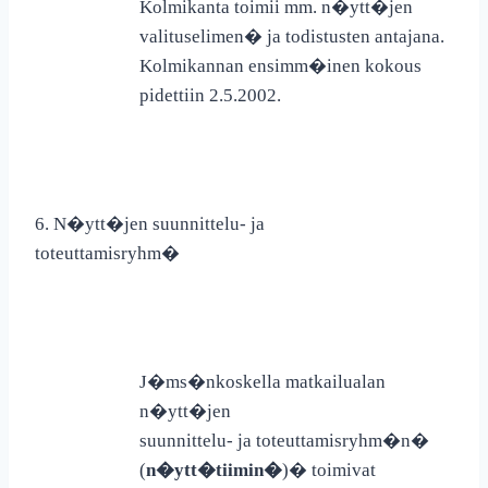
Kolmikanta toimii mm. n�ytt�jen
valituselimen� ja todistusten antajana.
Kolmikannan ensimm�inen kokous
pidettiin 2.5.2002.
6. N�ytt�jen suunnittelu- ja
toteuttamisryhm�
J�ms�nkoskella matkailualan
n�ytt�jen
suunnittelu- ja toteuttamisryhm�n�
(
n�ytt�tiimin�
)
�
toimivat