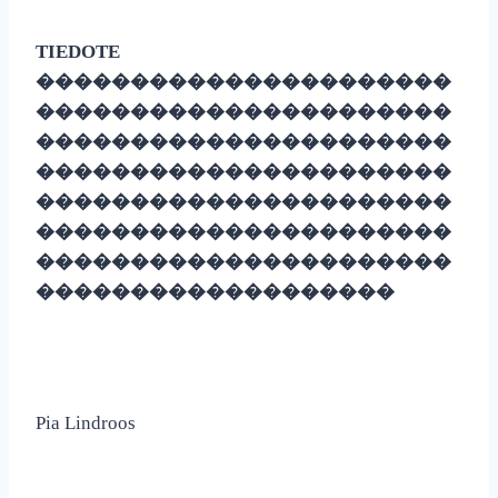
TIEDOTE
����������������������
����������������������
����������������������
����������������������
����������������������
����������������������
����������������������
�������������������
Pia Lindroos