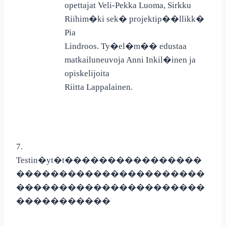
opettajat Veli-Pekka Luoma, Sirkku
Riihim�ki sek� projektip��llikk�
Pia
Lindroos. Ty�el�m�� edustaa
matkailuneuvoja Anni Inkil�inen ja
opiskelijoita
Riitta Lappalainen.
7.
Testin�yt�t
����������������
����������������������
����������������������
�����������