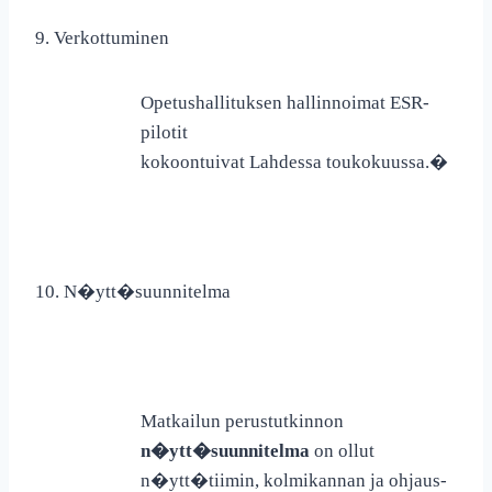
9. Verkottuminen
Opetushallituksen hallinnoimat ESR-
pilotit
kokoontuivat Lahdessa toukokuussa.
�
10. N�ytt�suunnitelma
Matkailun perustutkinnon
n�ytt�suunnitelma
on ollut
n�ytt�tiimin, kolmikannan ja ohjaus-