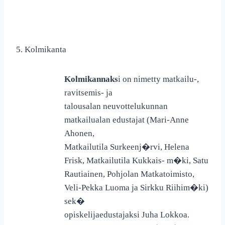
5. Kolmikanta
Kolmikannaks
i on nimetty matkailu-,
ravitsemis- ja
talousalan neuvottelukunnan
matkailualan edustajat (Mari-Anne
Ahonen,
Matkailutila Surkeenj�rvi, Helena
Frisk, Matkailutila Kukkais- m�ki, Satu
Rautiainen, Pohjolan Matkatoimisto,
Veli-Pekka Luoma ja Sirkku Riihim�ki)
sek�
opiskelijaedustajaksi Juha Lokkoa.