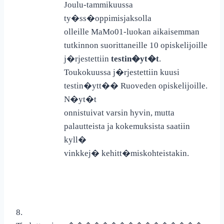
Joulu-tammikuussa
ty�ss�oppimisjaksolla
olleille MaMo01-luokan aikaisemman
tutkinnon suorittaneille 10 opiskelijoille
j�rjestettiin
testin�yt�t
.
Toukokuussa j�rjestettiin kuusi
testin�ytt�� Ruoveden opiskelijoille.
N�yt�t
onnistuivat varsin hyvin, mutta
palautteista ja kokemuksista saatiin
kyll�
vinkkej� kehitt�miskohteistakin.
8.