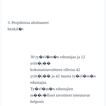
3.
Projektissa aloittaneet
henkil�t
30 ty�el�m�n edustajaa ja 12
yritt�j��
kokonaistavoitteen ollessa 42
yritt�j�� ja 42 muuta ty�el�m�n
edustajaa.
Ty�el�m�n edustajien
m��r�lliset tavoitteet toteutuvat
helposti