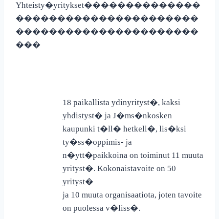
Yhteisty�yritykset
��������������
����������������������
����������������������
���
18 paikallista ydinyrityst�, kaksi
yhdistyst� ja J�ms�nkosken
kaupunki t�ll� hetkell�, lis�ksi
ty�ss�oppimis- ja
n�ytt�paikkoina on toiminut 11 muuta
yrityst�. Kokonaistavoite on 50
yrityst�
ja 10 muuta organisaatiota, joten tavoite
on puolessa v�liss�.