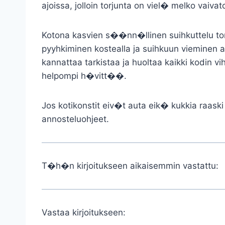
ajoissa, jolloin torjunta on viel� melko vaiva
Kotona kasvien s��nn�llinen suihkuttelu torj
pyyhkiminen kostealla ja suihkuun vieminen 
kannattaa tarkistaa ja huoltaa kaikki kodin 
helpompi h�vitt��.
Jos kotikonstit eiv�t auta eik� kukkia raask
annosteluohjeet.
T�h�n kirjoitukseen aikaisemmin vastattu:
Vastaa kirjoitukseen: