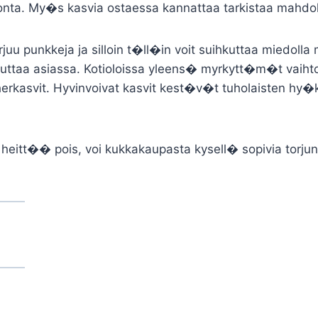
tonta. My�s kasvia ostaessa kannattaa tarkistaa mahdolli
uu punkkeja ja silloin t�ll�in voit suihkuttaa miedoll
auttaa asiassa. Kotioloissa yleens� myrkytt�m�t vaihto
viherkasvit. Hyvinvoivat kasvit kest�v�t tuholaisten hy
i heitt�� pois, voi kukkakaupasta kysell� sopivia torju