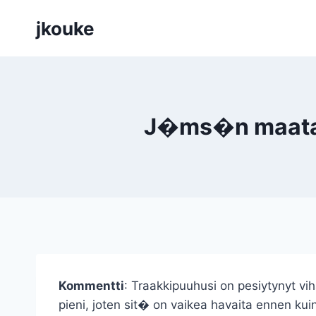
Siirry
jkouke
sisältöön
J�ms�n maatalo
Kommentti
: Traakkipuuhusi on pesiytynyt vih
pieni, joten sit� on vaikea havaita ennen ku