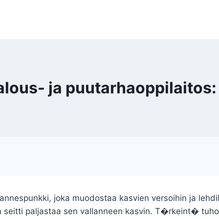
us- ja puutarhaoppilaitos: 
annespunkki, joka muodostaa kasvien versoihin ja lehdill
in seitti paljastaa sen vallanneen kasvin. T�rkeint� tu