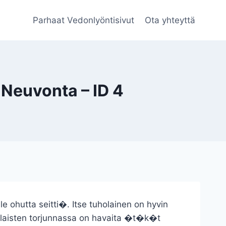
Parhaat Vedonlyöntisivut
Ota yhteyttä
Neuvonta – ID 4
e ohutta seitti�. Itse tuholainen on hyvin
holaisten torjunnassa on havaita �t�k�t