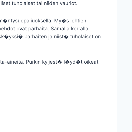
set tuholaiset tai niiden vauriot.
a m�ntysuopaliuoksella. My�s lehtien
ehdot ovat parhaita. Samalla kerralla
�kk�yksi� parhaiten ja niist� tuholaiset on
nta-aineita. Purkin kyljest� l�yd�t oikeat