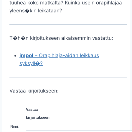
tuuhea koko matkalta? Kuinka usein orapihlajaa
yleens�kin leikataan?
T�h�n kirjoitukseen aikaisemmin vastattu:
jmpol
– Orapihlaja-aidan leikkaus
syksyll�?
Vastaa kirjoitukseen:
Vastaa
kirjoitukseen
Nimi: