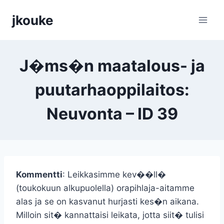
Siirry
jkouke
sisältöön
J�ms�n maatalous- ja
puutarhaoppilaitos:
Neuvonta – ID 39
Kommentti
: Leikkasimme kev��ll�
(toukokuun alkupuolella) orapihlaja-aitamme
alas ja se on kasvanut hurjasti kes�n aikana.
Milloin sit� kannattaisi leikata, jotta siit� tulisi