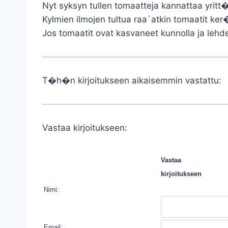
Nyt syksyn tullen tomaatteja kannattaa yritt
Kylmien ilmojen tultua raa`atkin tomaati
Jos tomaatit ovat kasvaneet kunnolla ja lehd
T�h�n kirjoitukseen aikaisemmin vastattu:
Vastaa kirjoitukseen:
Vastaa
kirjoitukseen
Nimi:
Email: