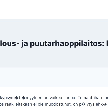
s- ja puutarhaoppilaitos: 
n kypsym�tt�myyteen on vaikea sanoa. Tomaattihan tar
? Jos raakileitakaan ei ole muodostunut, on p�lytys ehk� 