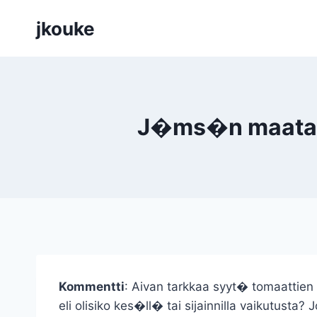
Siirry
jkouke
sisältöön
J�ms�n maatalou
Kommentti
: Aivan tarkkaa syyt� tomaattie
eli olisiko kes�ll� tai sijainnilla vaikutusta