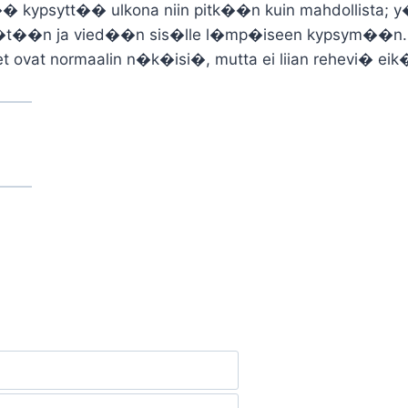
�� kypsytt�� ulkona niin pitk��n kuin mahdollista; y�k
t ker�t��n ja vied��n sis�lle l�mp�iseen kypsym��n.
et ovat normaalin n�k�isi�, mutta ei liian rehevi� eik�