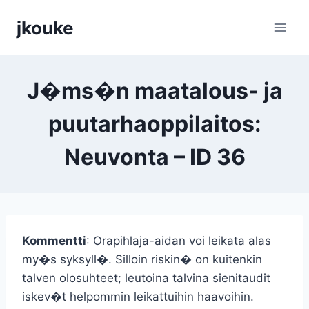
Siirry
jkouke
sisältöön
J�ms�n maatalous- ja
puutarhaoppilaitos:
Neuvonta – ID 36
Kommentti
: Orapihlaja-aidan voi leikata alas
my�s syksyll�. Silloin riskin� on kuitenkin
talven olosuhteet; leutoina talvina sienitaudit
iskev�t helpommin leikattuihin haavoihin.