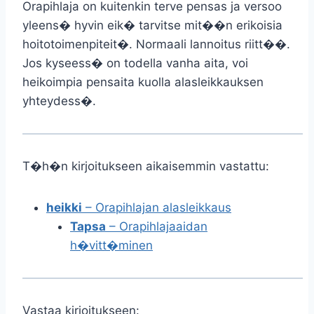
Orapihlaja on kuitenkin terve pensas ja versoo
yleens� hyvin eik� tarvitse mit��n erikoisia
hoitotoimenpiteit�. Normaali lannoitus riitt��.
Jos kyseess� on todella vanha aita, voi
heikoimpia pensaita kuolla alasleikkauksen
yhteydess�.
T�h�n kirjoitukseen aikaisemmin vastattu:
heikki
– Orapihlajan alasleikkaus
Tapsa
– Orapihlajaaidan
h�vitt�minen
Vastaa kirjoitukseen: