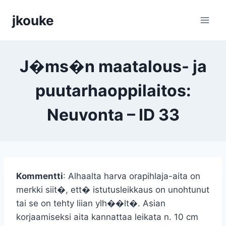
Siirry
jkouke
sisältöön
J�ms�n maatalous- ja
puutarhaoppilaitos:
Neuvonta – ID 33
Kommentti
: Alhaalta harva orapihlaja-aita on
merkki siit�, ett� istutusleikkaus on unohtunut
tai se on tehty liian ylh��lt�. Asian
korjaamiseksi aita kannattaa leikata n. 10 cm