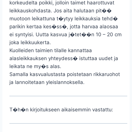
korkeudelta poikki, jolloin taimet haarottuvat
leikkauskohdasta. Jos aita halutaan pit��
muotoon leikattuna t�ytyy leikkauksia tehd�
parikin kertaa kes�ss�, jotta harvaa alaosaa
ei syntyisi. Uutta kasvua j�tet��n 10 – 20 cm
joka leikkuukerta.
Kuolleiden taimien tilalle kannattaa
alasleikkauksen yhteydess� istuttaa uudet ja
leikata ne my�s alas.
Samalla kasvualustasta poistetaan rikkaruohot
ja lannoitetaan yleislannoksella.
T�h�n kirjoitukseen aikaisemmin vastattu: