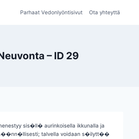
Parhaat Vedonlyöntisivut
Ota yhteyttä
Neuvonta – ID 29
nestyy sis�ll� aurinkoisella ikkunalla ja
��nn�llisesti; talvella voidaan s�ilytt��