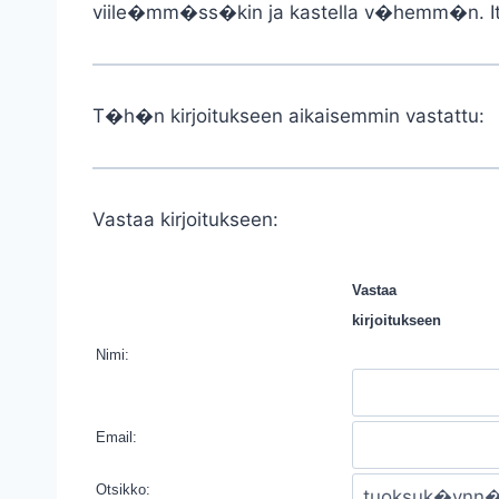
viile�mm�ss�kin ja kastella v�hemm�n. Itse
T�h�n kirjoitukseen aikaisemmin vastattu:
Vastaa kirjoitukseen:
Vastaa
kirjoitukseen
Nimi:
Email:
Otsikko: