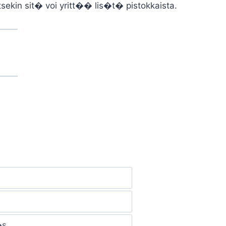
kin sit� voi yritt�� lis�t� pistokkaista.