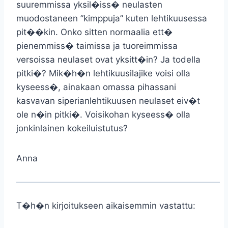
suuremmissa yksil�iss� neulasten
muodostaneen ”kimppuja” kuten lehtikuusessa
pit��kin. Onko sitten normaalia ett�
pienemmiss� taimissa ja tuoreimmissa
versoissa neulaset ovat yksitt�in? Ja todella
pitki�? Mik�h�n lehtikuusilajike voisi olla
kyseess�, ainakaan omassa pihassani
kasvavan siperianlehtikuusen neulaset eiv�t
ole n�in pitki�. Voisikohan kyseess� olla
jonkinlainen kokeiluistutus?
Anna
T�h�n kirjoitukseen aikaisemmin vastattu: