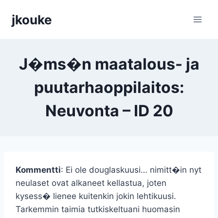
Siirry
jkouke
sisältöön
J�ms�n maatalous- ja
puutarhaoppilaitos:
Neuvonta – ID 20
Kommentti
: Ei ole douglaskuusi… nimitt�in nyt
neulaset ovat alkaneet kellastua, joten
kysess� lienee kuitenkin jokin lehtikuusi.
Tarkemmin taimia tutkiskeltuani huomasin