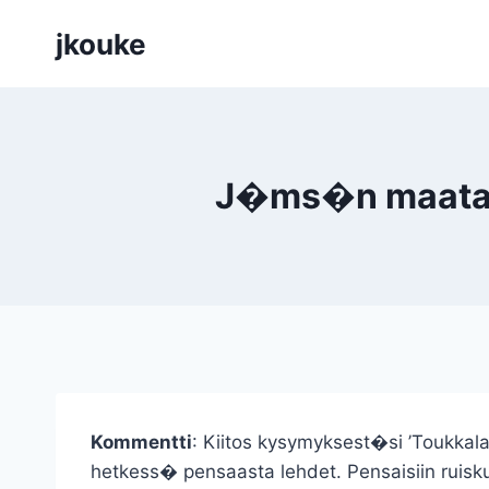
Siirry
jkouke
sisältöön
J�ms�n maatalou
Kommentti
: Kiitos kysymyksest�si ’Toukkala
hetkess� pensaasta lehdet. Pensaisiin ruiskut