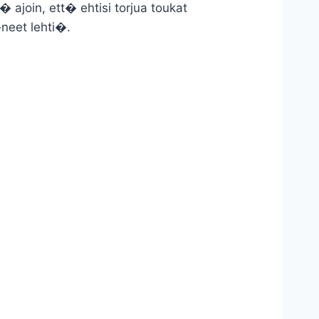
 ajoin, ett� ehtisi torjua toukat
neet lehti�.