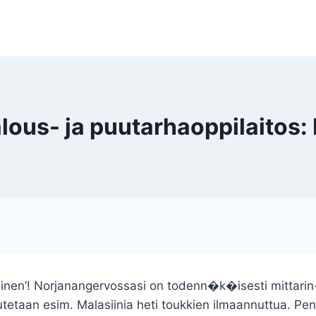
s- ja puutarhaoppilaitos: 
inen’! Norjanangervossasi on todenn�k�isesti mittarin-
etaan esim. Malasiinia heti toukkien ilmaannuttua. Pens