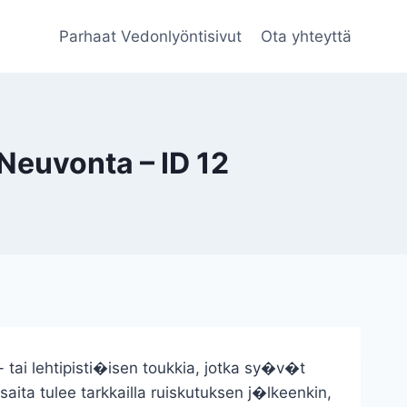
Parhaat Vedonlyöntisivut
Ota yhteyttä
Neuvonta – ID 12
 tai lehtipisti�isen toukkia, jotka sy�v�t
aita tulee tarkkailla ruiskutuksen j�lkeenkin,