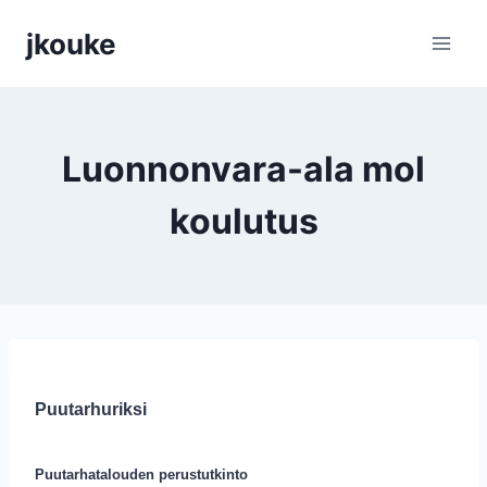
Siirry
jkouke
sisältöön
Luonnonvara-ala mol
koulutus
Puutarhuriksi
Puutarhatalouden perustutkinto