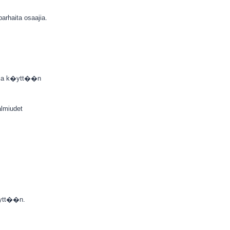
rhaita osaajia.
n ja k�ytt��n
almiudet
�ytt��n.