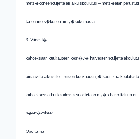
mets�koneenkuljettajan aikuiskoulutus – mets�alan perustutki
tai on mets�konealan ty�kokemusta
3. Viidest�
kahdeksaan kuukauteen kest�v� harvesterinkuljettajakoulut
omaaville aikuisille – viiden kuukauden j�lkeen saa koulutust
kahdeksassa kuukaudessa suoritetaan my�s harjoittelu ja am
n�ytt�kokeet
Opettajina