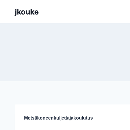
Siirry
jkouke
sisältöön
Metsäkoneenkuljettajakoulutus