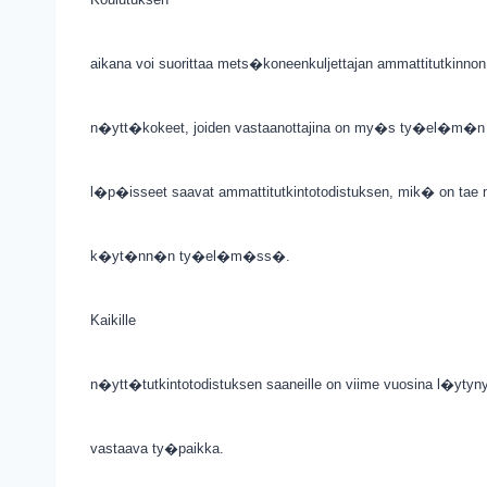
aikana voi suorittaa mets�koneenkuljettajan ammattitutkinno
n�ytt�kokeet, joiden vastaanottajina on my�s ty�el�m�n
l�p�isseet saavat ammattitutkintotodistuksen, mik� on ta
k�yt�nn�n ty�el�m�ss�.
Kaikille
n�ytt�tutkintotodistuksen saaneille on viime vuosina l�ytyny
vastaava ty�paikka.