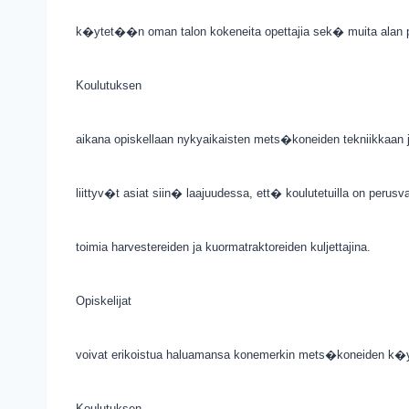
k�ytet��n oman talon kokeneita opettajia sek� muita alan pa
Koulutuksen
aikana opiskellaan nykyaikaisten mets�koneiden tekniikkaa
liittyv�t asiat siin� laajuudessa, ett� koulutetuilla on perusv
toimia harvestereiden ja kuormatraktoreiden kuljettajina.
Opiskelijat
voivat erikoistua haluamansa konemerkin mets�koneiden k
Koulutuksen