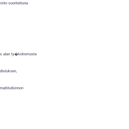
nto suoritettuna
us alan ty�kokemusta
odistuksen,
mattitutkinnon