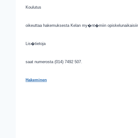
Koulutus
oikeuttaa hakemuksesta Kelan my�nt�miin opiskelunaikaisiin 
Lis�tietoja
saat numerosta (014) 7492 507.
Hakeminen