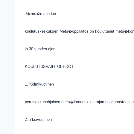
J�ms�n seudun
koulutuskeskuksen Mets�oppilaitos on kouluttanut mets�kone
jo 30 vuoden ajan.
KOULUTUSVAIHTOEHDOT:
1. Kolmivuotinen
peruskoulupohjainen mets�koneenkuljettajan nuorisoasteen k
2. Yksivuotinen