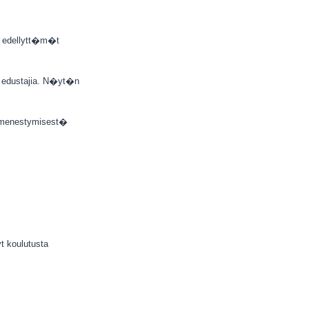
n edellytt�m�t
 edustajia. N�yt�n
e menestymisest�
t koulutusta