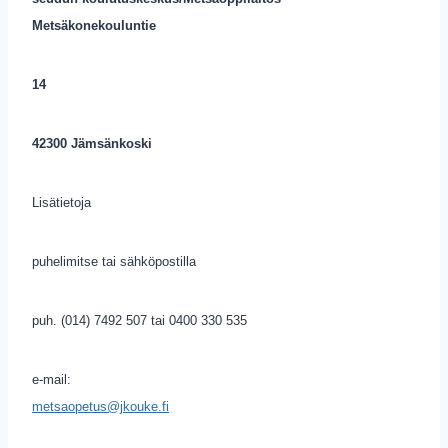
Metsäkonekouluntie
14
42300 Jämsänkoski
Lisätietoja
puhelimitse tai sähköpostilla
puh. (014) 7492 507 tai 0400 330 535
e-mail:
metsaopetus@jkouke.fi