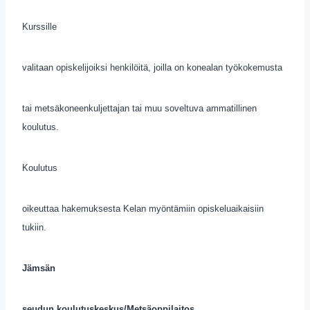
Kurssille
valitaan opiskelijoiksi henkilöitä, joilla on konealan työkokemusta
tai metsäkoneenkuljettajan tai muu soveltuva ammatillinen
koulutus.
Koulutus
oikeuttaa hakemuksesta Kelan myöntämiin opiskeluaikaisiin
tukiin.
Jämsän
seudun koulutuskeskus/Metsäoppilaitos