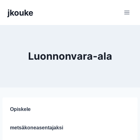
Siirry
jkouke
sisältöön
Luonnonvara-ala
Opiskele
metsäkoneasentajaksi