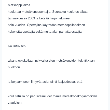
Metsäoppilaitos
kouluttaa metsäkoneasentajia. Seuraava koulutus alkaa
tammikuussa 2003 ja ketsää harjoitteluineen
noin vuoden. Opettajina käytetään metsäoppilaitoksen
kokeneita opettajia sekä muita alan parhaita osaajia.
Koulutuksen
aikana opiskellaan nykyaikaisten metsäkoneiden tekniikkaan,
huoltoon
ja korjaamiseen liittyvät asiat siinä laajuudessa, että
koulutetuilla on perusvalmiudet toimia metsäkonekorjaamoiden
vaativissa