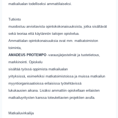
matkailualan todelliseksi ammattilaiseksi.
Tutkinto
muodostuu arvioitavista opintokokonaisuuksista, jotka sisältävät
sekä teoriaa että käytännön taitojen opiskelua.
Ammattialan opintokonaisuuksia ovat mm. matkatoimiston
toiminta,
AMADEUS PROTEMPO
-varausjärjestelmät ja tuotetietous,
markkinointi. Opiskelu
sisältää työssä oppimista matkailualan
yrityksissä, esimerkiksi matkatoimistoissa ja muissa matkailun
myyntiorganisaatioissa erilaisissa työtehtävissä
lukukausien aikana. Lisäksi ammattiin opiskellaan erilaisten
matkailuyritysten kanssa toteutettavien projektien avulla.
Matkailuvirkailija