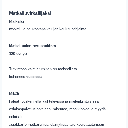
Matkailuvirkailijaksi
Matkailun
myynti- ja neuvontapalvelujen koulutusohjelma
Matkailualan perustutkinto
120 ov,
yo
Tutkintoon valmistuminen on mahdollista
kahdessa vuodessa.
Mikäli
haluat työskennellä vaihtelevissa ja mielenkiintoisissa
asiakaspalvelutilanteissa, rakentaa, markkinoida ja myydä
erilaisille
asiakkaille matkailullisia elämyksiä, tule kouluttautumaan