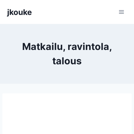
Siirry
jkouke
sisältöön
Matkailu, ravintola,
talous